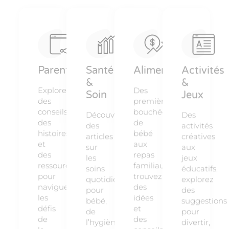
Parentalité
Santé
Alimentation
Activités
&
&
Explorez
Des
Soin
Jeux
des
premières
conseils,
bouchées
Découvrez
Des
des
de
des
activités
histoires
bébé
articles
créatives
et
aux
sur
aux
des
repas
les
jeux
ressources
familiaux,
soins
éducatifs,
pour
trouvez
quotidiens
explorez
naviguer
des
pour
des
les
idées
bébé,
suggestions
défis
et
de
pour
de
des
l’hygiène
divertir,