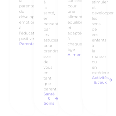
la
conseils
à
stimuler
parentalité,
pour
la
et
du
une
santé,
développer
développement
alimentation
en
les
émotionnel
équilibrée
passant
sens
à
et
par
de
l’éducation
adaptée
les
vos
positive.
à
astuces
enfants
Parentalité
chaque
pour
à
âge.
prendre
la
Alimentation
soin
maison
de
ou
vous
en
en
extérieur.
Activités
tant
& Jeux
que
parent.
Santé
&
Soins