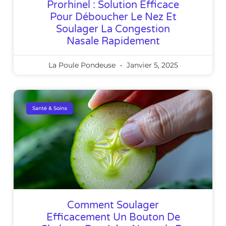
Prorhinel : Solution Efficace
Pour Déboucher Le Nez Et
Soulager La Congestion
Nasale Rapidement
La Poule Pondeuse
Janvier 5, 2025
Santé & Soins
Comment Soulager
Efficacement Un Bouton De