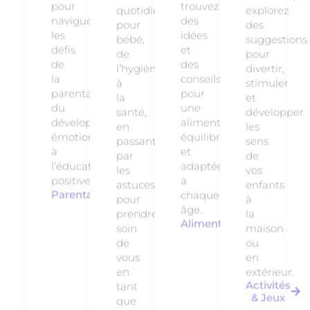
pour
trouvez
quotidiens
explorez
naviguer
des
pour
des
les
idées
bébé,
suggestions
défis
et
de
pour
de
des
l’hygiène
divertir,
la
conseils
à
stimuler
parentalité,
pour
la
et
du
une
santé,
développer
développement
alimentation
en
les
émotionnel
équilibrée
passant
sens
à
et
par
de
l’éducation
adaptée
les
vos
positive.
à
astuces
enfants
Parentalité
chaque
pour
à
âge.
prendre
la
Alimentation
soin
maison
de
ou
vous
en
en
extérieur.
Activités
tant
& Jeux
que