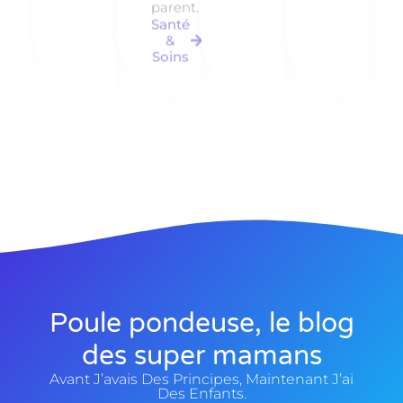
parent.
Santé
&
Soins
Poule pondeuse, le blog
des super mamans
Avant J’avais Des Principes, Maintenant J’ai
Des Enfants.