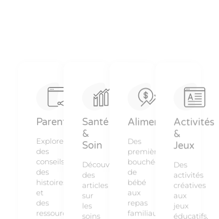
Parentalité
Santé
Alimentation
Activités
&
&
Explorez
Des
Soin
Jeux
des
premières
conseils,
bouchées
Découvrez
Des
des
de
des
activités
histoires
bébé
articles
créatives
et
aux
sur
aux
des
repas
les
jeux
ressources
familiaux,
soins
éducatifs,