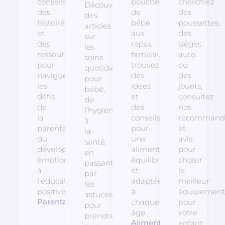
conseils,
bouchées
cherchiez
Découvrez
des
de
des
des
histoires
bébé
poussettes,
articles
et
aux
des
sur
des
repas
sièges
les
ressources
familiaux,
auto
soins
pour
trouvez
ou
quotidiens
naviguer
des
des
pour
les
idées
jouets,
bébé,
défis
et
consultez
de
de
des
nos
l’hygiène
la
conseils
recommanda
à
parentalité,
pour
et
la
du
une
avis
santé,
développement
alimentation
pour
en
émotionnel
équilibrée
choisir
passant
à
et
le
par
l’éducation
adaptée
meilleur
les
positive.
à
équipement
astuces
Parentalité
chaque
pour
pour
âge.
votre
prendre
Alimentation
enfant.