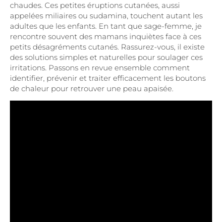
chaudes. Ces petites éruptions cutanées, aussi
appelées miliaires ou sudamina, touchent autant les
adultes que les enfants. En tant que sage-femme, je
rencontre souvent des mamans inquiètes face à ces
petits désagréments cutanés. Rassurez-vous, il existe
des solutions simples et naturelles pour soulager ces
irritations. Passons en revue ensemble comment
identifier, prévenir et traiter efficacement les boutons
de chaleur pour retrouver une peau apaisée.