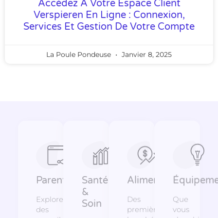
Accédez À Votre Espace Client
Verspieren En Ligne : Connexion,
Services Et Gestion De Votre Compte
La Poule Pondeuse
Janvier 8, 2025
Parentalité
Santé
Alimentation
Équipeme
&
Explorez
Des
Que
Soin
des
premières
vous