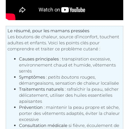
Le résumé, pour les mamans pressées
Les boutons de chaleur, source d’inconfort, touchent
adultes et enfants. Voici les points clés pour
comprendre et traiter ce problème cutané :
Causes principales
: transpiration excessive,
environnement chaud et humide, vêtements
serrés
Symptômes
:
petits boutons rouges
,
démangeaisons, sensation de chaleur localisée
Traitements naturels
: rafraîchir la peau, sécher
délicatement, utiliser des huiles essentielles
apaisantes
Prévention
: maintenir la peau propre et sèche,
porter des vêtements adaptés, éviter la chaleur
excessive
Consultation médicale
si fièvre, écoulement de