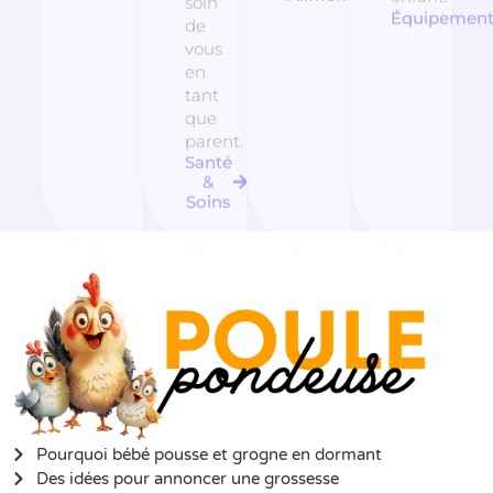
soin
Équipemen
de
vous
en
tant
que
parent.
Santé
&
Soins
Pourquoi bébé pousse et grogne en dormant
Des idées pour annoncer une grossesse