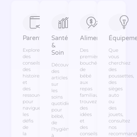
Parentalité
Santé
Alimentation
Équipeme
&
Explorez
Des
Que
Soin
des
premières
vous
conseils,
bouchées
cherchiez
Découvrez
des
de
des
des
histoires
bébé
poussettes,
articles
et
aux
des
sur
des
repas
sièges
les
ressources
familiaux,
auto
soins
pour
trouvez
ou
quotidiens
naviguer
des
des
pour
les
idées
jouets,
bébé,
défis
et
consultez
de
de
des
nos
l’hygiène
la
conseils
recommanda
à