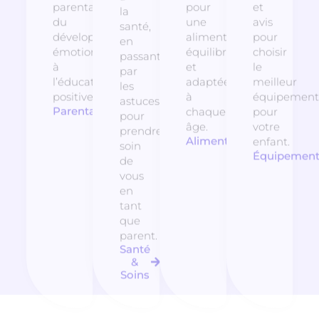
parentalité,
pour
et
la
du
une
avis
santé,
développement
alimentation
pour
en
émotionnel
équilibrée
choisir
passant
à
et
le
par
l’éducation
adaptée
meilleur
les
positive.
à
équipement
astuces
Parentalité
chaque
pour
pour
âge.
votre
prendre
Alimentation
enfant.
soin
Équipemen
de
vous
en
tant
que
parent.
Santé
&
Soins