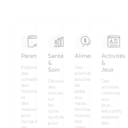
Parentalité
Santé
Alimentation
Activités
&
&
Explorez
Des
Soin
Jeux
des
premières
conseils,
bouchées
Découvrez
Des
des
de
des
activités
histoires
bébé
articles
créatives
et
aux
sur
aux
des
repas
les
jeux
ressources
familiaux,
soins
éducatifs,
pour
trouvez
quotidiens
explorez
naviguer
des
pour
des
les
idées