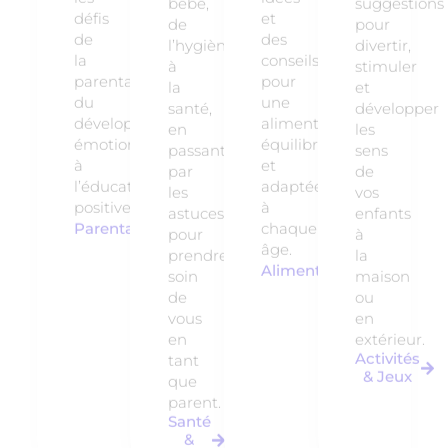
bébé,
suggestions
défis
et
de
pour
de
des
l’hygiène
divertir,
la
conseils
à
stimuler
parentalité,
pour
la
et
du
une
santé,
développer
développement
alimentation
en
les
émotionnel
équilibrée
passant
sens
à
et
par
de
l’éducation
adaptée
les
vos
positive.
à
astuces
enfants
Parentalité
chaque
pour
à
âge.
prendre
la
Alimentation
soin
maison
de
ou
vous
en
en
extérieur.
Activités
tant
& Jeux
que
parent.
Santé
&