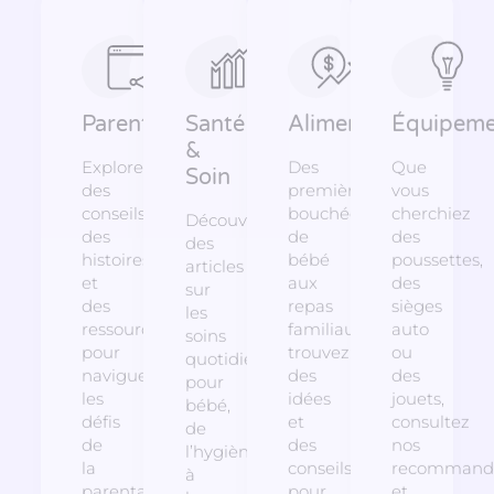
Parentalité
Santé
Alimentation
Équipeme
&
Explorez
Des
Que
Soin
des
premières
vous
conseils,
bouchées
cherchiez
Découvrez
des
de
des
des
histoires
bébé
poussettes,
articles
et
aux
des
sur
des
repas
sièges
les
ressources
familiaux,
auto
soins
pour
trouvez
ou
quotidiens
naviguer
des
des
pour
les
idées
jouets,
bébé,
défis
et
consultez
de
de
des
nos
l’hygiène
la
conseils
recommanda
à
parentalité,
pour
et