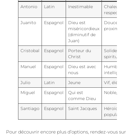
Antonio
Latin
Inestimable
Chaleureux,
respecté
Juanito
Espagnol
Dieu est
Douceur,
miséricordieux
proximité
(diminutif de
Juan)
Cristobal
Espagnol
Porteur du
Solide,
Christ
spirituel
Manuel
Espagnol
Dieu est avec
Humble,
nous
intelligent
Julio
Latin
Jeune
Vif, élégant
Miguel
Espagnol
Qui est
Noble, fier
comme Dieu
Santiago
Espagnol
Saint Jacques
Héroïque,
populaire
Pour découvrir encore plus d’options, rendez-vous sur