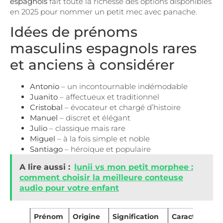
espagnols
fait toute la richesse des options disponibles
en 2025 pour nommer un petit mec avec panache.
Idées de prénoms
masculins espagnols rares
et anciens à considérer
Antonio
– un incontournable indémodable
Juanito
– affectueux et traditionnel
Cristobal
– évocateur et chargé d’histoire
Manuel
– discret et élégant
Julio
– classique mais rare
Miguel
– à la fois simple et noble
Santiago
– héroïque et populaire
A lire aussi :
lunii vs mon petit morphee :
comment choisir la meilleure conteuse
audio pour votre enfant
Prénom
Origine
Signification
Caractère