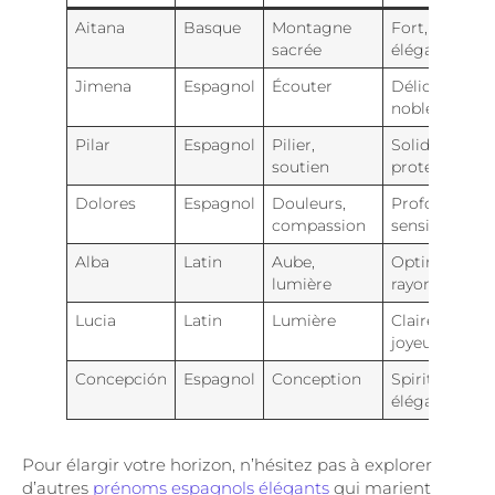
Aitana
Basque
Montagne
Fort,
sacrée
élégant
Jimena
Espagnol
Écouter
Délicate,
noble
Pilar
Espagnol
Pilier,
Solide,
soutien
protectrice
Dolores
Espagnol
Douleurs,
Profond,
compassion
sensible
Alba
Latin
Aube,
Optimiste,
lumière
rayonnante
Lucia
Latin
Lumière
Claire,
joyeuse
Concepción
Espagnol
Conception
Spirituelle,
élégante
Pour élargir votre horizon, n’hésitez pas à explorer
d’autres
prénoms espagnols élégants
qui marient