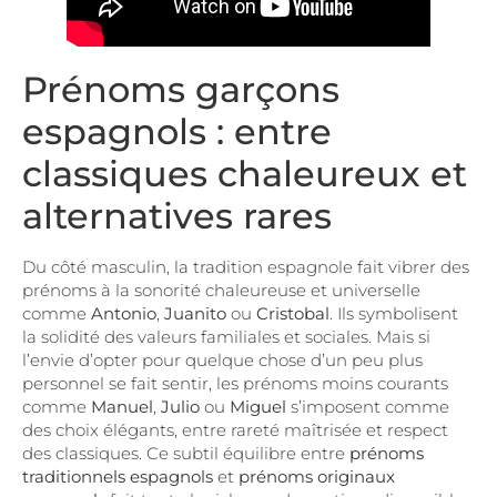
Prénoms garçons
espagnols : entre
classiques chaleureux et
alternatives rares
Du côté masculin, la tradition espagnole fait vibrer des
prénoms à la sonorité chaleureuse et universelle
comme
Antonio
,
Juanito
ou
Cristobal
. Ils symbolisent
la solidité des valeurs familiales et sociales. Mais si
l’envie d’opter pour quelque chose d’un peu plus
personnel se fait sentir, les prénoms moins courants
comme
Manuel
,
Julio
ou
Miguel
s’imposent comme
des choix élégants, entre rareté maîtrisée et respect
des classiques. Ce subtil équilibre entre
prénoms
traditionnels espagnols
et
prénoms originaux