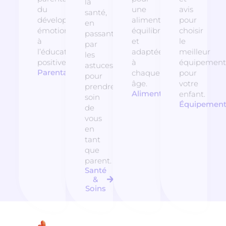
la
du
une
avis
santé,
développement
alimentation
pour
en
émotionnel
équilibrée
choisir
passant
à
et
le
par
l’éducation
adaptée
meilleur
les
positive.
à
équipement
astuces
Parentalité
chaque
pour
pour
âge.
votre
prendre
Alimentation
enfant.
soin
Équipemen
de
vous
en
tant
que
parent.
Santé
&
Soins