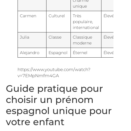
charme
unique
Carmen
Culturel
Très
Élevée
populaire,
international
Julia
Classe
Classique
Élevée
moderne
Alejandro
Espagnol
Éternel
Élevée
https://www.youtube.com/watch?
v=7EMpNmfm4GA
Guide pratique pour
choisir un prénom
espagnol unique pour
votre enfant