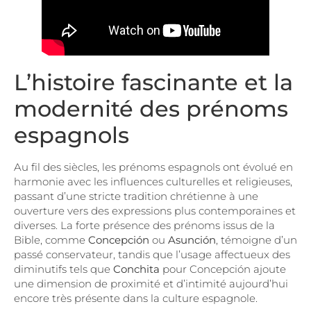
L’histoire fascinante et la
modernité des prénoms
espagnols
Au fil des siècles, les prénoms espagnols ont évolué en
harmonie avec les influences culturelles et religieuses,
passant d’une stricte tradition chrétienne à une
ouverture vers des expressions plus contemporaines et
diverses. La forte présence des prénoms issus de la
Bible, comme
Concepción
ou
Asunción
, témoigne d’un
passé conservateur, tandis que l’usage affectueux des
diminutifs tels que
Conchita
pour Concepción ajoute
une dimension de proximité et d’intimité aujourd’hui
encore très présente dans la culture espagnole.