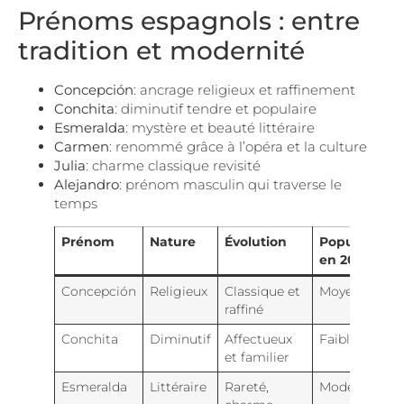
Prénoms espagnols : entre
tradition et modernité
Concepción
: ancrage religieux et raffinement
Conchita
: diminutif tendre et populaire
Esmeralda
: mystère et beauté littéraire
Carmen
: renommé grâce à l’opéra et la culture
Julia
: charme classique revisité
Alejandro
: prénom masculin qui traverse le
temps
Prénom
Nature
Évolution
Popularité
en 2025
Concepción
Religieux
Classique et
Moyenne
raffiné
Conchita
Diminutif
Affectueux
Faible
et familier
Esmeralda
Littéraire
Rareté,
Modérée