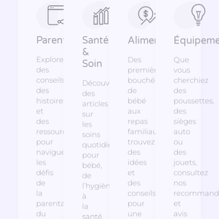
Parentalité
Santé
Alimentation
Équipeme
&
Explorez
Des
Que
Soin
des
premières
vous
conseils,
bouchées
cherchiez
Découvrez
des
de
des
des
histoires
bébé
poussettes,
articles
et
aux
des
sur
des
repas
sièges
les
ressources
familiaux,
auto
soins
pour
trouvez
ou
quotidiens
naviguer
des
des
pour
les
idées
jouets,
bébé,
défis
et
consultez
de
de
des
nos
l’hygiène
la
conseils
recommanda
à
parentalité,
pour
et
la
du
une
avis
santé,