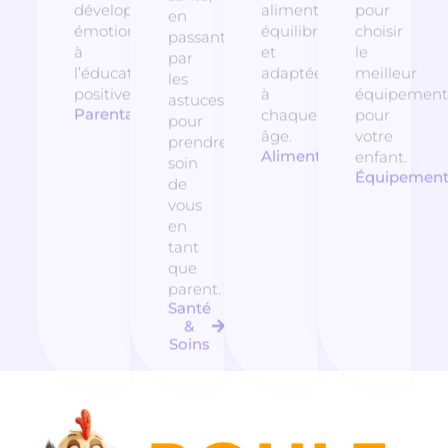
développement
alimentation
pour
en
émotionnel
équilibrée
choisir
passant
à
et
le
par
l’éducation
adaptée
meilleur
les
positive.
à
équipement
astuces
Parentalité
chaque
pour
pour
âge.
votre
prendre
Alimentation
enfant.
soin
Équipemen
de
vous
en
tant
que
parent.
Santé
&
Soins