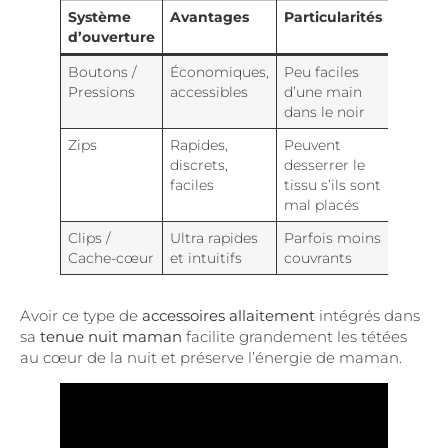
Système
Avantages
Particularités
d’ouverture
Boutons /
Économiques,
Peu faciles
Pressions
accessibles
d’une main
dans le noir
Zips
Rapides,
Peuvent
discrets,
desserrer le
faciles
tissu s’ils sont
mal placés
Clips /
Ultra rapides
Parfois moins
Cache-cœur
et intuitifs
couvrants
Avoir ce type de
accessoires allaitement
intégrés dans
sa
tenue nuit maman
facilite grandement les tétées
au cœur de la nuit et préserve l’énergie de maman.