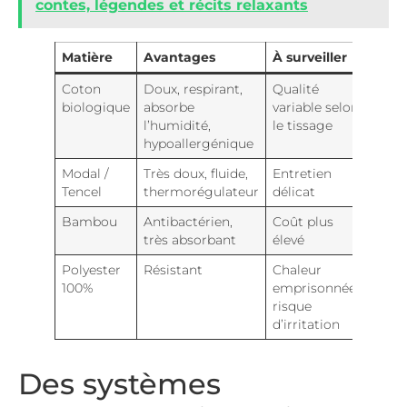
contes, légendes et récits relaxants
Matière
Avantages
À surveiller
Coton
Doux, respirant,
Qualité
biologique
absorbe
variable selon
l’humidité,
le tissage
hypoallergénique
Modal /
Très doux, fluide,
Entretien
Tencel
thermorégulateur
délicat
Bambou
Antibactérien,
Coût plus
très absorbant
élevé
Polyester
Résistant
Chaleur
100%
emprisonnée,
risque
d’irritation
Des systèmes