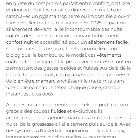
en quête du compromis parfait entre confort, praticité
et douceur. Exit les batailles dignes d’un match de
catch avec un pyjama trop serré ou impossible à ouvrir
sans réveiller toute la maisonnée. En 2025, le pyjama
allaitement devient l’allié incontournable des nuits
agitées des jeunes mamans, mariant habilement
confort nuit
et accessibilité pour un
allaitement facile
.
Conçus dans des tissus naturels comme le coton
biologique, le bambou ou le modal, ces
vêtements
maternité
enveloppent la peau avec tendresse tout en
permettant des gestes rapides et fluides. Au-delà de la
simple tenue de nuit, ces pyjamas sont une promesse
de
bien-être maman
, enchâssant la maternité dans
une bulle où chaque tétée, chaque pause, chaque
instant est plus doux.
Adaptés aux changements corporels du post-partum
grâce à des coupes
fluides
et évolutives, ils
accompagnent les jeunes mamans à travers toutes les
nuits, de la grossesse à l’allaitement puis au-delà. Avec
des systèmes d’ouverture ingénieux — zips latéraux,
boutons pression, ou clips malins — ces pyjamas