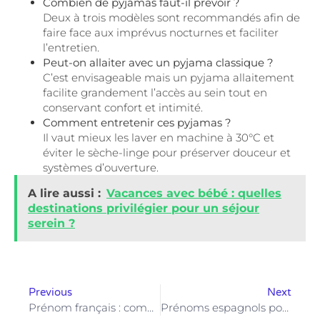
Combien de pyjamas faut-il prévoir ?
Deux à trois modèles sont recommandés afin de
faire face aux imprévus nocturnes et faciliter
l’entretien.
Peut-on allaiter avec un pyjama classique ?
C’est envisageable mais un pyjama allaitement
facilite grandement l’accès au sein tout en
conservant confort et intimité.
Comment entretenir ces pyjamas ?
Il vaut mieux les laver en machine à 30°C et
éviter le sèche-linge pour préserver douceur et
systèmes d’ouverture.
A lire aussi :
Vacances avec bébé : quelles
destinations privilégier pour un séjour
serein ?
Previous
Next
Prénom français : comment choisir un prénom qui traverse les générations sans se démoder ?
Prénoms espagnols pour filles et garçons : idées rares et anciens