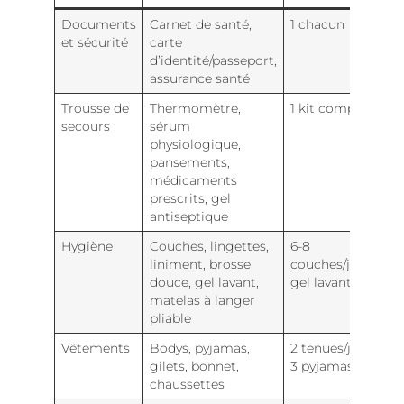
Documents
Carnet de santé,
1 chacun
et sécurité
carte
d’identité/passeport,
assurance santé
Trousse de
Thermomètre,
1 kit complet
secours
sérum
physiologique,
pansements,
médicaments
prescrits, gel
antiseptique
Hygiène
Couches, lingettes,
6-8
liniment, brosse
couches/jour, 1
douce, gel lavant,
gel lavant
matelas à langer
pliable
Vêtements
Bodys, pyjamas,
2 tenues/jour +
gilets, bonnet,
3 pyjamas
chaussettes