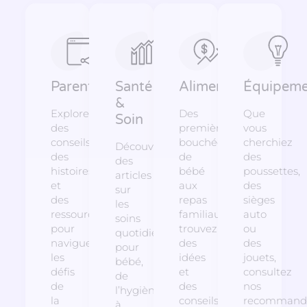
Parentalité
Santé
Alimentation
Équipeme
&
Explorez
Des
Que
Soin
des
premières
vous
conseils,
bouchées
cherchiez
Découvrez
des
de
des
des
histoires
bébé
poussettes,
articles
et
aux
des
sur
des
repas
sièges
les
ressources
familiaux,
auto
soins
pour
trouvez
ou
quotidiens
naviguer
des
des
pour
les
idées
jouets,
bébé,
défis
et
consultez
de
de
des
nos
l’hygiène
la
conseils
recommanda
à