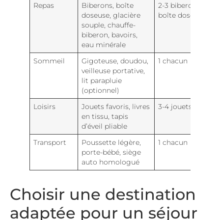
Repas
Biberons, boîte
2-3 biberons, 1
doseuse, glacière
boîte doseuse
souple, chauffe-
biberon, bavoirs,
eau minérale
Sommeil
Gigoteuse, doudou,
1 chacun
veilleuse portative,
lit parapluie
(optionnel)
Loisirs
Jouets favoris, livres
3-4 jouets
en tissu, tapis
d’éveil pliable
Transport
Poussette légère,
1 chacun
porte-bébé, siège
auto homologué
Choisir une destination
adaptée pour un séjour