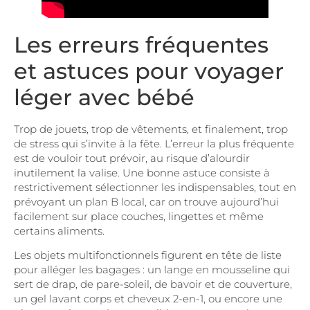
Les erreurs fréquentes
et astuces pour voyager
léger avec bébé
Trop de jouets, trop de vêtements, et finalement, trop
de stress qui s’invite à la fête. L’erreur la plus fréquente
est de vouloir tout prévoir, au risque d’alourdir
inutilement la valise. Une bonne astuce consiste à
restrictivement sélectionner les indispensables, tout en
prévoyant un plan B local, car on trouve aujourd’hui
facilement sur place couches, lingettes et même
certains aliments.
Les objets multifonctionnels figurent en tête de liste
pour alléger les bagages : un lange en mousseline qui
sert de drap, de pare-soleil, de bavoir et de couverture,
un gel lavant corps et cheveux 2-en-1, ou encore une