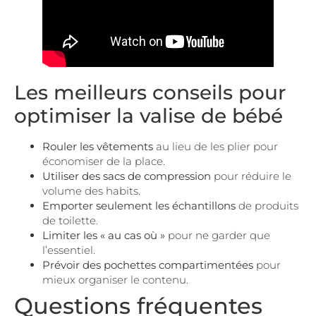
Les meilleurs conseils pour
optimiser la valise de bébé
Rouler les vêtements
au lieu de les plier pour
économiser de la place.
Utiliser des sacs de compression
pour réduire le
volume des habits.
Emporter seulement les échantillons
de produits
de toilette.
Limiter les « au cas où »
pour ne garder que
l’essentiel.
Prévoir des pochettes compartimentées
pour
mieux organiser le contenu.
Questions fréquentes