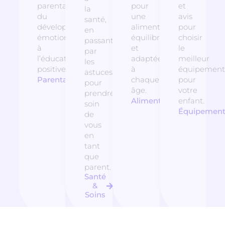
parentalité,
pour
et
la
du
une
avis
santé,
développement
alimentation
pour
en
émotionnel
équilibrée
choisir
passant
à
et
le
par
l’éducation
adaptée
meilleur
les
positive.
à
équipement
astuces
Parentalité
chaque
pour
pour
âge.
votre
prendre
Alimentation
enfant.
soin
Équipemen
de
vous
en
tant
que
parent.
Santé
&
Soins