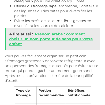
oléagineux
pour une collation équilibrée.
Utiliser du fromage râpé
(emmental, Comté) sur
des légumes ou des pâtes pour diversifier les
plaisirs.
Éviter les excès de sel et matières grasses
en
diversifiant les sources de calcium.
A lire aussi :
Prénom arabe : comment
choisir un nom porteur de sens pour votre
enfant
Vous pouvez facilement organiser un petit coin
« fromages grossesse » dans votre réfrigérateur avec
uniquement des fromages autorisés pour éviter toute
erreur qui pourrait gâcher un moment gourmand.
Après tout, la prévention est mère de la tranquillité
d’esprit.
Type de
Portion
Bénéfices
À con
fromage
recommandée
nutritionnels
avec
précau