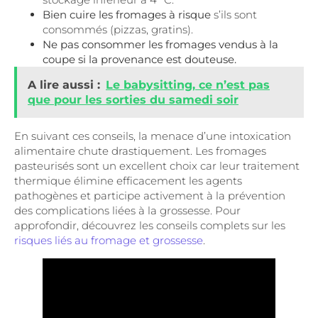
Bien cuire les fromages à risque
s’ils sont
consommés (pizzas, gratins).
Ne pas consommer les fromages vendus à la
coupe si la provenance est douteuse.
A lire aussi :
Le babysitting, ce n’est pas
que pour les sorties du samedi soir
En suivant ces conseils, la menace d’une intoxication
alimentaire chute drastiquement. Les fromages
pasteurisés sont un excellent choix car leur traitement
thermique élimine efficacement les agents
pathogènes et participe activement à la prévention
des complications liées à la grossesse. Pour
approfondir, découvrez les conseils complets sur les
risques liés au fromage et grossesse
.