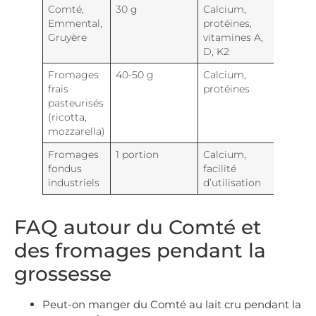
Comté,
30 g
Calcium,
Respect
Emmental,
protéines,
chaîne 
Gruyère
vitamines A,
D, K2
Fromages
40-50 g
Calcium,
Conso
frais
protéines
rapide 
pasteurisés
ouvert
(ricotta,
mozzarella)
Fromages
1 portion
Calcium,
Attent
fondus
facilité
sel
industriels
d’utilisation
FAQ autour du Comté et
des fromages pendant la
grossesse
Peut-on manger du Comté au lait cru pendant la