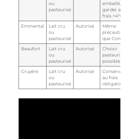
ou
emballé,
pasteurisé
garder au
frais <4°C
Emmental
Lait cru
Autorisé
Même
ou
précautions
pasteurisé
que Comté
Beaufort
Lait cru
Autorisé
Choisir
ou
pasteurisé si
pasteurisé
possible
Gruyère
Lait cru
Autorisé
Conservation
ou
au frais
pasteurisé
obligatoire