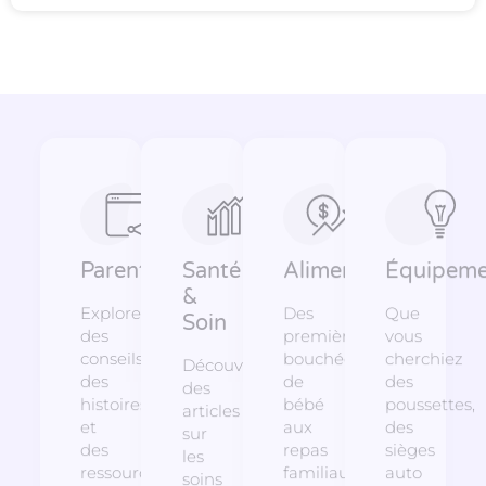
Parentalité
Santé
Alimentation
Équipeme
&
Explorez
Des
Que
Soin
des
premières
vous
conseils,
bouchées
cherchiez
Découvrez
des
de
des
des
histoires
bébé
poussettes,
articles
et
aux
des
sur
des
repas
sièges
les
ressources
familiaux,
auto
soins