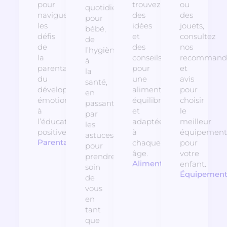
pour
trouvez
ou
quotidiens
naviguer
des
des
pour
les
idées
jouets,
bébé,
défis
et
consultez
de
de
des
nos
l’hygiène
la
conseils
recommanda
à
parentalité,
pour
et
la
du
une
avis
santé,
développement
alimentation
pour
en
émotionnel
équilibrée
choisir
passant
à
et
le
par
l’éducation
adaptée
meilleur
les
positive.
à
équipement
astuces
Parentalité
chaque
pour
pour
âge.
votre
prendre
Alimentation
enfant.
soin
Équipemen
de
vous
en
tant
que