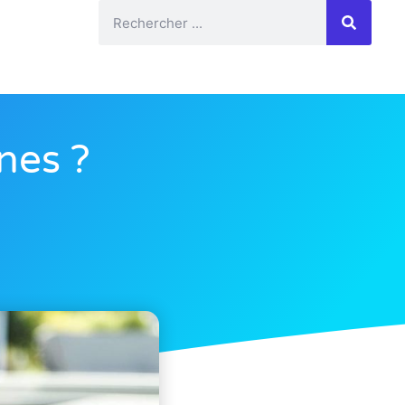
nes ?