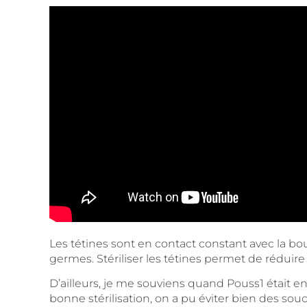
Les tétines sont en contact constant avec la bo
germes.
Stériliser les tétines
permet de réduire l
D’ailleurs, je me souviens quand Pouss1 était en
bonne stérilisation, on a pu éviter bien des souc