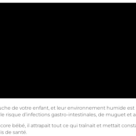
uche de votre enfant, et leur environnement humide est pr
e risque d’infections gastro-intestinales, de muguet et au
core bébé, il attrapait tout ce qui traînait et mettait c
is de santé.