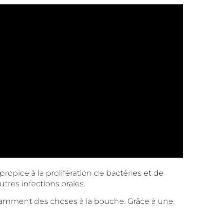
opice à la prolifération de bactéries et de
tres infections orales.
onstamment des choses à la bouche. Grâce à une