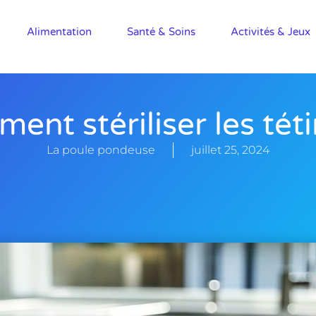
Alimentation
Santé & Soins
Activités & Jeux
ent stériliser les téti
La poule pondeuse
juillet 25, 2024