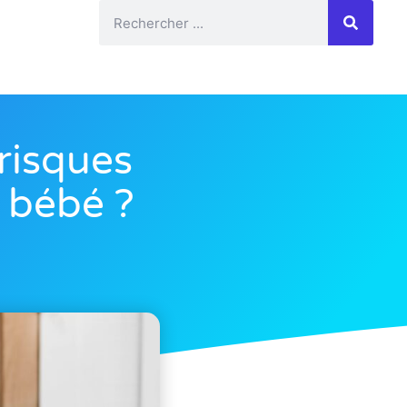
risques
 bébé ?