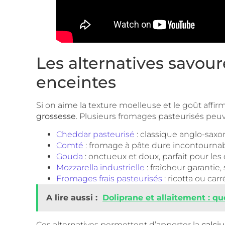
Les alternatives savou
enceintes
Si on aime la texture moelleuse et le goût affirmé 
grossesse
. Plusieurs fromages pasteurisés peuv
Cheddar pasteurisé
: classique anglo-saxon
Comté
: fromage à pâte dure incontournabl
Gouda
: onctueux et doux, parfait pour les
Mozzarella industrielle
: fraîcheur garantie
Fromages frais pasteurisés
: ricotta ou car
A lire aussi :
Doliprane et allaitement : q
Ces alternatives permettent d’apporter la
calci