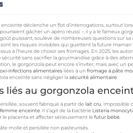
inte déclenche un flot d’interrogations, surtout lorsqu’i
ourraient gâcher un apéro réussi –, il y a le fameux gorgo
n goût puissant, soulève de nombreuses questions sur sa
 sont les risques invisibles qui guettent la future mama
us à l’heure de choisir ses fromages. En 2025, les autorit
a sécurité sans sacrifier la gourmandise grâce à des alte
aution, le gorgonzola peut encore s’inviter, mais avec un 
oxi-infections alimentaires
liées à un
fromage à pâte mol
ola enceinte sans négliger la
sécurité alimentaire
.
liés au gorgonzola enceinte :
persillée, souvent fabriqué à partir de
lait cru
. Impossible d
femme enceinte
. Il s’agit de la bactérie
Listeria monocy
er le placenta et affecter sérieusement le
futur bébé
.
te molle et persillée non pasteurisés.