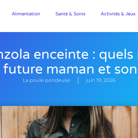
Alimentation
Santé & Soins
Activités & Jeux
zola enceinte : quels 
a future maman et son
La poule pondeuse
juin 19, 2026