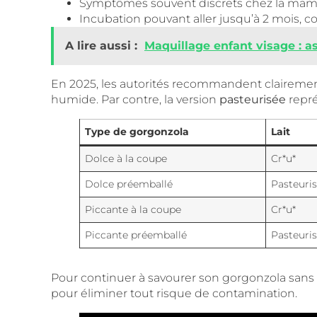
Symptômes souvent discrets chez la maman,
Incubation pouvant aller jusqu’à 2 mois, c
A lire aussi :
Maquillage enfant visage : a
En 2025, les autorités recommandent clairement
humide. Par contre, la version
pasteurisée
repré
Type de gorgonzola
Lait
Dolce à la coupe
Cr*u*
Dolce préemballé
Pasteuri
Piccante à la coupe
Cr*u*
Piccante préemballé
Pasteuri
Pour continuer à savourer son gorgonzola sans s
pour éliminer tout risque de contamination.