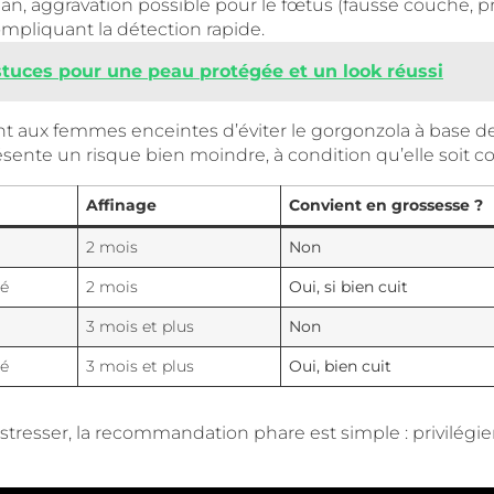
 aggravation possible pour le fœtus (fausse couche, pré
ompliquant la détection rapide.
stuces pour une peau protégée et un look réussi
 aux femmes enceintes d’éviter le gorgonzola à base de l
sente un risque bien moindre, à condition qu’elle soit
Affinage
Convient en grossesse ?
2 mois
Non
sé
2 mois
Oui, si bien cuit
3 mois et plus
Non
sé
3 mois et plus
Oui, bien cuit
tresser, la recommandation phare est simple : privilégier