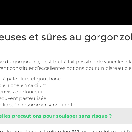
reuses et sûres au gorgonz
du gorgonzola, il est tout à fait possible de varier les plai
ent constituer d’excellentes options pour un plateau bie
 à pâte dure et goût franc.
e, riche en calcium.
 envies de douceur.
, souvent pasteurisée.
ré frais, à consommer sans crainte.
uelles précautions pour soulager sans risque ?
um
, les
protéines
et la
vitamine B12
tout en minimisant l’