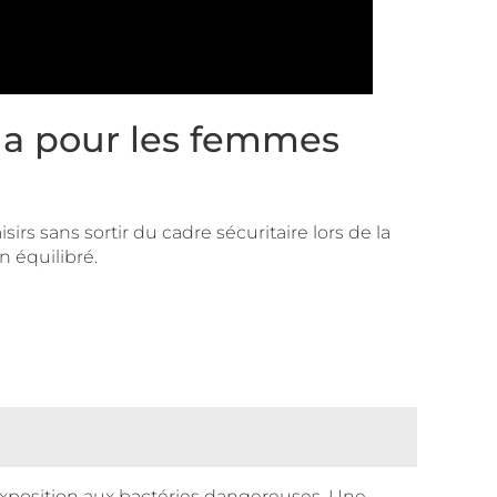
ola pour les femmes
sirs sans sortir du cadre sécuritaire lors de la
n équilibré.
exposition aux bactéries dangereuses. Une