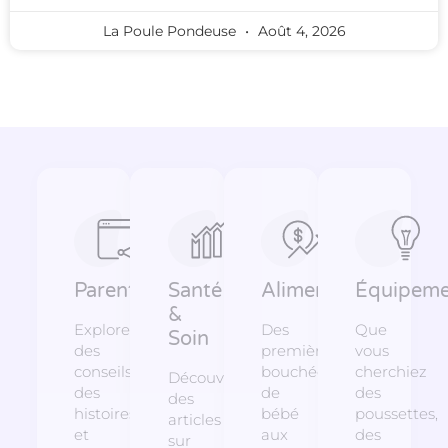
La Poule Pondeuse
Août 4, 2026
Parentalité
Santé
Alimentation
Équipeme
&
Explorez
Des
Que
Soin
des
premières
vous
conseils,
bouchées
cherchiez
Découvrez
des
de
des
des
histoires
bébé
poussettes,
articles
et
aux
des
sur