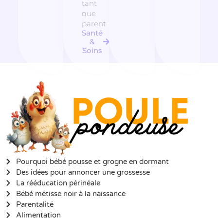
tant
que
parent.
Santé
&
Soins
Pourquoi bébé pousse et grogne en dormant
Des idées pour annoncer une grossesse
La rééducation périnéale
Bébé métisse noir à la naissance
Parentalité
Alimentation