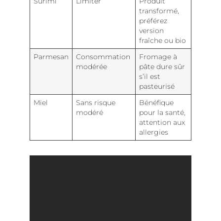
Surimi
Limiter
Produit
transformé,
préférez
version
fraîche ou bio
Parmesan
Consommation
Fromage à
modérée
pâte dure sûr
s’il est
pasteurisé
Miel
Sans risque
Bénéfique
modéré
pour la santé,
attention aux
allergies