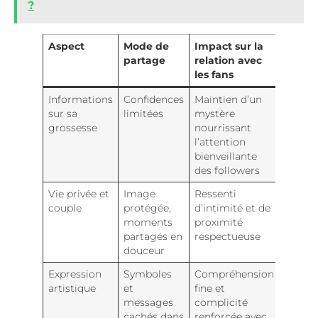
?
Aspect
Mode de
Impact sur la
partage
relation avec
les fans
Informations
Confidences
Maintien d’un
sur sa
limitées
mystère
grossesse
nourrissant
l’attention
bienveillante
des followers
Vie privée et
Image
Ressenti
couple
protégée,
d’intimité et de
moments
proximité
partagés en
respectueuse
douceur
Expression
Symboles
Compréhension
artistique
et
fine et
messages
complicité
cachés dans
renforcée avec