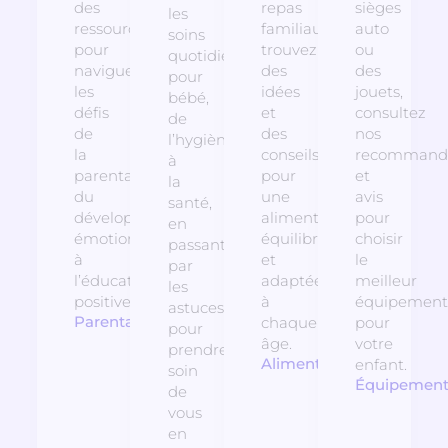
des
repas
sièges
les
ressources
familiaux,
auto
soins
pour
trouvez
ou
quotidiens
naviguer
des
des
pour
les
idées
jouets,
bébé,
défis
et
consultez
de
de
des
nos
l’hygiène
la
conseils
recommanda
à
parentalité,
pour
et
la
du
une
avis
santé,
développement
alimentation
pour
en
émotionnel
équilibrée
choisir
passant
à
et
le
par
l’éducation
adaptée
meilleur
les
positive.
à
équipement
astuces
Parentalité
chaque
pour
pour
âge.
votre
prendre
Alimentation
enfant.
soin
Équipemen
de
vous
en