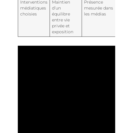
Interventions
Maintien
Présence
médiatiques
d’un
mesurée dans
choisies
équilibre
les médias
entre vie
privée et
exposition