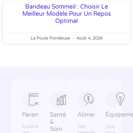
Bandeau Sommeil : Choisir Le
Meilleur Modèle Pour Un Repos
Optimal
La Poule Pondeuse
Août 4, 2026
Parentalité
Santé
Alimentation
Équipeme
&
Explorez
Des
Que
Soin
des
premières
vous