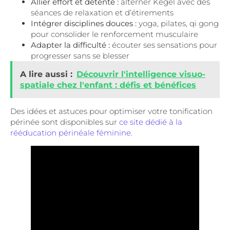
Allier effort et détente :
alterner Kegel avec des
séances de relaxation et d’étirements
Intégrer disciplines douces :
yoga, pilates, qi gong
pour consolider le renforcement musculaire
Adapter la difficulté :
écouter ses sensations pour
progresser sans se blesser
A lire aussi :
Découvrir l'intelligence visuo-
spatiale chez l'enfant : défis et bénéfices
Des idées et astuces pour optimiser votre tonification
périnée sont disponibles sur
ce site dédié à la
rééducation périnéale féminine.