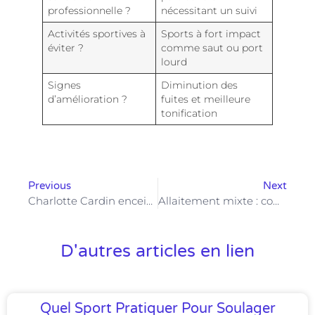
professionnelle ?
nécessitant un suivi
Activités sportives à
Sports à fort impact
éviter ?
comme saut ou port
lourd
Signes
Diminution des
d’amélioration ?
fuites et meilleure
tonification
Previous
Next
Charlotte Cardin enceinte : comment la chanteuse partage sa nouvelle aventure avec ses fans
Allaitement mixte : comment concilier sein et biberon sans stress pour bébé
D'autres articles en lien
Quel Sport Pratiquer Pour Soulager