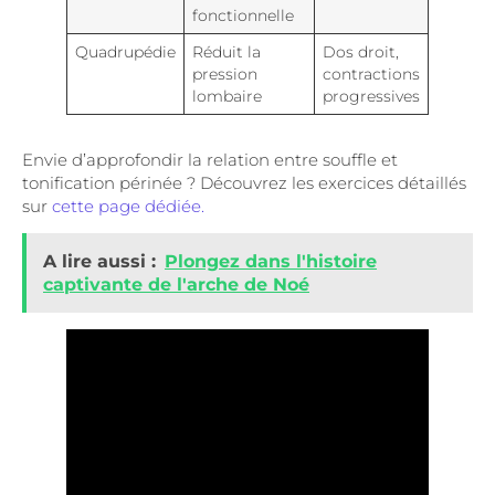
fonctionnelle
Quadrupédie
Réduit la
Dos droit,
pression
contractions
lombaire
progressives
Envie d’approfondir la relation entre souffle et
tonification périnée ? Découvrez les exercices détaillés
sur
cette page dédiée.
A lire aussi :
Plongez dans l'histoire
captivante de l'arche de Noé