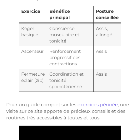
Exercice
Bénéfice
Posture
principal
conseillée
Kegel
Conscience
Assis,
basique
musculaire et
allongé
tonicité
Ascenseur
Renforcement
Assis
progressif des
contractions
Fermeture
Coordination et
Assis
éclair (zip)
tonicité
sphinctérienne
Pour un guide complet sur les
exercices périnée
, une
visite sur ce site apporte de précieux conseils et des
routines très accessibles à toutes et tous.