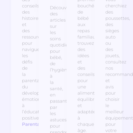
conseils,
bouchées
cherchiez
Découvrez
des
de
des
des
histoires
bébé
poussettes,
articles
et
aux
des
sur
des
repas
sièges
les
ressources
familiaux,
auto
soins
pour
trouvez
ou
quotidiens
naviguer
des
des
pour
les
idées
jouets,
bébé,
défis
et
consultez
de
de
des
nos
l’hygiène
la
conseils
recommanda
à
parentalité,
pour
et
la
du
une
avis
santé,
développement
alimentation
pour
en
émotionnel
équilibrée
choisir
passant
à
et
le
par
l’éducation
adaptée
meilleur
les
positive.
à
équipement
astuces
Parentalité
chaque
pour
pour
âge.
votre
prendre