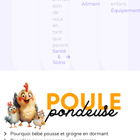
Alimentation
enfant.
soin
Équipemen
de
vous
en
tant
que
parent.
Santé
&
Soins
Pourquoi bébé pousse et grogne en dormant