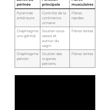
périnée
principale
musculaires
Pyramide
Contrôle de la
Fibres
antérieure
continence
rapides
urinaire
Diaphragme
Soutien sous-
Fibres lentes
uro-génital
vessie et
autour du
vagin
Diaphragme
Soutien des
Fibres lentes
pelvien
organes
pelviens