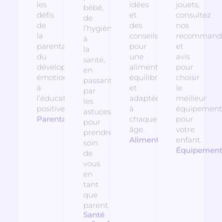
les
idées
jouets,
bébé,
défis
et
consultez
de
de
des
nos
l’hygiène
la
conseils
recommanda
à
parentalité,
pour
et
la
du
une
avis
santé,
développement
alimentation
pour
en
émotionnel
équilibrée
choisir
passant
à
et
le
par
l’éducation
adaptée
meilleur
les
positive.
à
équipement
astuces
Parentalité
chaque
pour
pour
âge.
votre
prendre
Alimentation
enfant.
soin
Équipemen
de
vous
en
tant
que
parent.
Santé