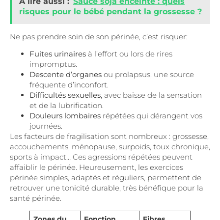
A lire aussi :
Sauce soja enceinte : quels
risques pour le bébé pendant la grossesse ?
Ne pas prendre soin de son périnée, c’est risquer:
Fuites urinaires
à l’effort ou lors de rires
impromptus.
Descente d’organes
ou prolapsus, une source
fréquente d’inconfort.
Difficultés sexuelles
, avec baisse de la sensation
et de la lubrification.
Douleurs lombaires
répétées qui dérangent vos
journées.
Les facteurs de fragilisation sont nombreux : grossesse,
accouchements, ménopause, surpoids, toux chronique,
sports à impact… Ces agressions répétées peuvent
affaiblir le périnée. Heureusement, les exercices
périnée simples, adaptés et réguliers, permettent de
retrouver une tonicité durable, très bénéfique pour la
santé périnée.
Zones du
Fonction
Fibres