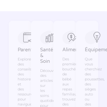
Parentalité
Santé
Alimentation
Équipeme
&
Explorez
Des
Que
Soin
des
premières
vous
conseils,
bouchées
cherchiez
Découvrez
des
de
des
des
histoires
bébé
poussettes,
articles
et
aux
des
sur
des
repas
sièges
les
ressources
familiaux,
auto
soins
pour
trouvez
ou
quotidiens
naviguer
des
des
pour