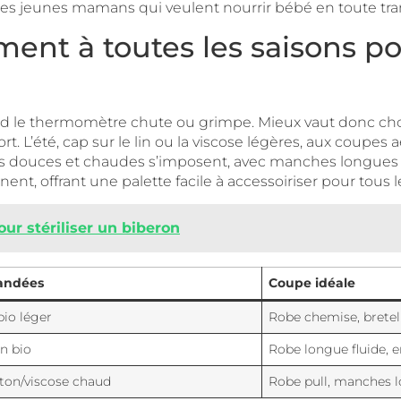
es jeunes mamans qui veulent nourrir bébé en toute tranqu
ment à toutes les saisons p
and le thermomètre chute ou grimpe. Mieux vaut donc ch
t. L’été, cap sur le lin ou la viscose légères, aux coupes 
res douces et chaudes s’imposent, avec manches longues am
nt, offrant une palette facile à accessoiriser pour tous
ur stériliser un biberon
andées
Coupe idéale
bio léger
Robe chemise, bretel
on bio
Robe longue fluide, 
ton/viscose chaud
Robe pull, manches 