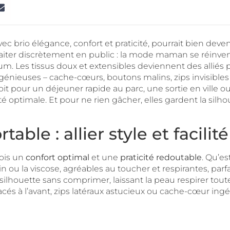
avec brio élégance, confort et praticité, pourrait bien de
 allaiter discrètement en public : la mode maman se réinv
um. Les tissus doux et extensibles deviennent des alliés
génieuses – cache-cœurs, boutons malins, zips invisible
soit pour un déjeuner rapide au parc, une sortie en ville
é optimale. Et pour ne rien gâcher, elles gardent la silh
ble : allier style et facilité
fois un
confort optimal
et une
praticité redoutable
. Qu’e
n ou la viscose, agréables au toucher et respirantes, parfa
houette sans comprimer, laissant la peau respirer toute l
cés à l’avant, zips latéraux astucieux ou cache-cœur ing