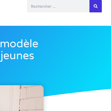
n modèle
 jeunes