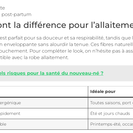
tte
s post-partum
nt la différence pour l’allaitem
est parfait pour sa douceur et sa respirabilité, tandis que
 enveloppante sans alourdir la tenue. Ces fibres naturelle
uchement. Pour compléter le look, on n’hésite pas à as
ble avec la robe allaitement.
uels risques pour la santé du nouveau-né ?
Idéale pour
lergénique
Toutes saisons, port
rapidement
Été et jours chauds
able
Printemps-été, occa