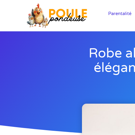
Parentalité
Robe al
élégan