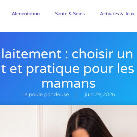
Alimentation
Santé & Soins
Activités & Jeux
laitement : choisir u
t et pratique pour les
mamans
La poule pondeuse
juin 29, 2026