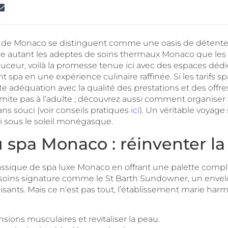
rmes de Monaco se distinguent comme une oasis de détente
e autant les adeptes de soins thermaux Monaco que les go
ceur, voilà la promesse tenue ici avec des espaces dédi
 spa en une expérience culinaire raffinée. Si les tarifs
aite adéquation avec la qualité des prestations et des off
mite pas à l’adulte ; découvrez aussi comment organiser 
ns souci (voir conseils pratiques
ici
). Un véritable voyage 
ti sous le soleil monégasque.
u spa Monaco : réinventer l
assique de spa luxe Monaco en offrant une palette comp
des soins signature comme le St Barth Sundowner, un env
isants. Mais ce n’est pas tout, l’établissement marie ha
nsions musculaires et revitaliser la peau.