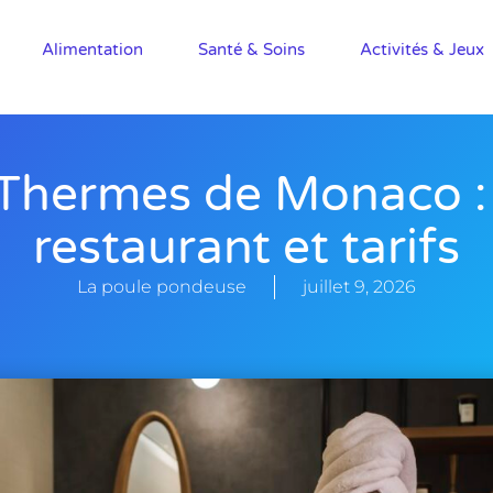
Alimentation
Santé & Soins
Activités & Jeux
Thermes de Monaco :
restaurant et tarifs
La poule pondeuse
juillet 9, 2026