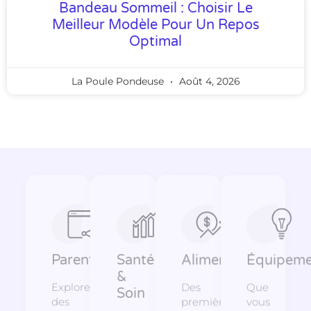
Bandeau Sommeil : Choisir Le
Meilleur Modèle Pour Un Repos
Optimal
La Poule Pondeuse
Août 4, 2026
Parentalité
Santé
Alimentation
Équipeme
&
Explorez
Des
Que
Soin
des
premières
vous