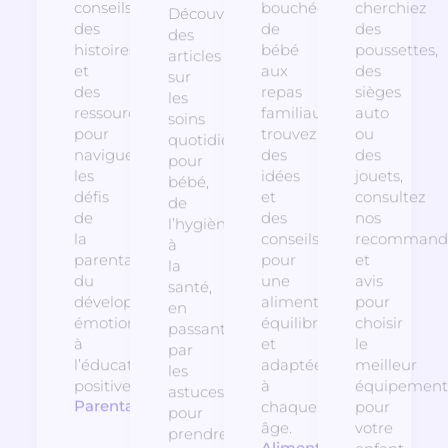
conseils,
bouchées
cherchiez
Découvrez
des
de
des
des
histoires
bébé
poussettes,
articles
et
aux
des
sur
des
repas
sièges
les
ressources
familiaux,
auto
soins
pour
trouvez
ou
quotidiens
naviguer
des
des
pour
les
idées
jouets,
bébé,
défis
et
consultez
de
de
des
nos
l’hygiène
la
conseils
recommanda
à
parentalité,
pour
et
la
du
une
avis
santé,
développement
alimentation
pour
en
émotionnel
équilibrée
choisir
passant
à
et
le
par
l’éducation
adaptée
meilleur
les
positive.
à
équipement
astuces
Parentalité
chaque
pour
pour
âge.
votre
prendre