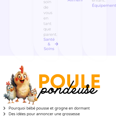
Alimentation
enfant.
soin
Équipemen
de
vous
en
tant
que
parent.
Santé
&
Soins
Pourquoi bébé pousse et grogne en dormant
Des idées pour annoncer une grossesse