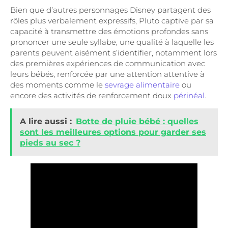
Bien que d’autres personnages Disney partagent des
rôles plus verbalement expressifs, Pluto captive par sa
capacité à transmettre des émotions profondes sans
prononcer une seule syllabe, une qualité à laquelle les
parents peuvent aisément s’identifier, notamment lors
des premières expériences de communication avec
leurs bébés, renforcée par une attention attentive à
des moments comme le
sevrage alimentaire
ou
encore des activités de renforcement doux
périnéal
.
A lire aussi :
Botte de pluie bébé : quelles
sont les meilleures options pour garder ses
pieds au sec ?