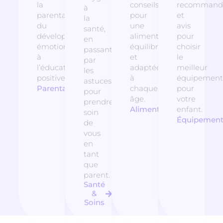
la
conseils
recommanda
à
parentalité,
pour
et
la
du
une
avis
santé,
développement
alimentation
pour
en
émotionnel
équilibrée
choisir
passant
à
et
le
par
l’éducation
adaptée
meilleur
les
positive.
à
équipement
astuces
Parentalité
chaque
pour
pour
âge.
votre
prendre
Alimentation
enfant.
soin
Équipemen
de
vous
en
tant
que
parent.
Santé
&
Soins