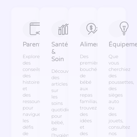
Parentalité
Santé
Alimentation
Équipeme
&
Explorez
Des
Que
Soin
des
premières
vous
conseils,
bouchées
cherchiez
Découvrez
des
de
des
des
histoires
bébé
poussettes,
articles
et
aux
des
sur
des
repas
sièges
les
ressources
familiaux,
auto
soins
pour
trouvez
ou
quotidiens
naviguer
des
des
pour
les
idées
jouets,
bébé,
défis
et
consultez
de
de
des
nos
l’hygiène