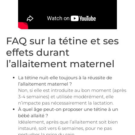
FAQ sur la tétine et ses
effets durant
l’allaitement maternel
La tétine nuit-elle toujours à la réussite de
l’allaitement maternel ?
Non, si elle est introduite au bon moment (après
3-4 semaines) et utilisée modérément, elle
n’impacte pas nécessairement la lactation.
À quel âge peut-on proposer une tétine à un
bébé allaité ?
Idéalement, après que l’allaitement soit bien
instauré, soit vers 6 semaines, pour ne pas
perturber la prise du sein.