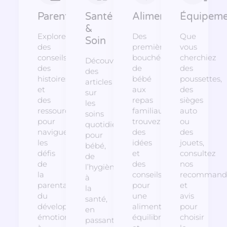
Parentalité
Santé
Alimentation
Équipeme
&
Explorez
Des
Que
Soin
des
premières
vous
conseils,
bouchées
cherchiez
Découvrez
des
de
des
des
histoires
bébé
poussettes,
articles
et
aux
des
sur
des
repas
sièges
les
ressources
familiaux,
auto
soins
pour
trouvez
ou
quotidiens
naviguer
des
des
pour
les
idées
jouets,
bébé,
défis
et
consultez
de
de
des
nos
l’hygiène
la
conseils
recommanda
à
parentalité,
pour
et
la
du
une
avis
santé,
développement
alimentation
pour
en
émotionnel
équilibrée
choisir
passant