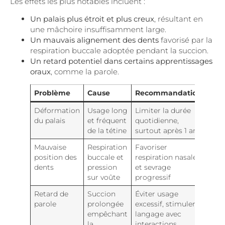
Les effets les plus notables incluent :
Un palais plus étroit et plus creux
, résultant en
une mâchoire insuffisamment large.
Un mauvais alignement des dents
favorisé par la
respiration buccale adoptée pendant la succion.
Un retard potentiel dans certains apprentissages
oraux
, comme la parole.
Problème
Cause
Recommandation
Déformation
Usage long
Limiter la durée
du palais
et fréquent
quotidienne,
de la tétine
surtout après 1 an
Mauvaise
Respiration
Favoriser
position des
buccale et
respiration nasale
dents
pression
et sevrage
sur voûte
progressif
Retard de
Succion
Éviter usage
parole
prolongée
excessif, stimuler
empêchant
langage avec
la
interactions