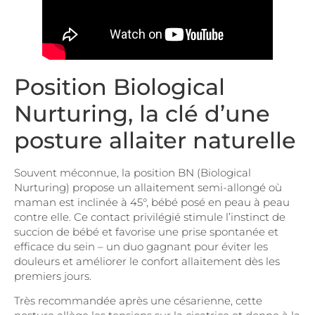
Position Biological
Nurturing, la clé d’une
posture allaiter naturelle
Souvent méconnue, la position BN (Biological
Nurturing) propose un allaitement semi-allongé où
maman est inclinée à 45°, bébé posé en peau à peau
contre elle. Ce contact privilégié stimule l’instinct de
succion de bébé et favorise une prise spontanée et
efficace du sein – un duo gagnant pour éviter les
douleurs et améliorer le confort allaitement dès les
premiers jours.
Très recommandée après une césarienne, cette