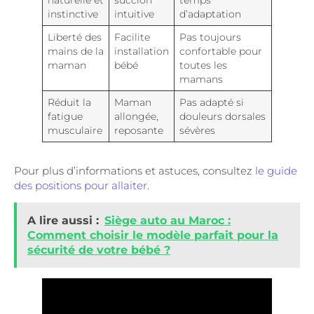
instinctive
intuitive
d’adaptation
Liberté des
Facilite
Pas toujours
mains de la
installation
confortable pour
maman
bébé
toutes les
mamans
Réduit la
Maman
Pas adapté si
fatigue
allongée,
douleurs dorsales
musculaire
reposante
sévères
Pour plus d’informations et astuces, consultez
le guide
des positions pour allaiter
.
A lire aussi :
Siège auto au Maroc :
Comment choisir le modèle parfait pour la
sécurité de votre bébé ?