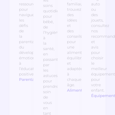
les
ressources
familiaux,
auto
soins
pour
trouvez
ou
quotidiens
naviguer
des
des
pour
les
idées
jouets,
bébé,
défis
et
consultez
de
de
des
nos
l’hygiène
la
conseils
recommanda
à
parentalité,
pour
et
la
du
une
avis
santé,
développement
alimentation
pour
en
émotionnel
équilibrée
choisir
passant
à
et
le
par
l’éducation
adaptée
meilleur
les
positive.
à
équipement
astuces
Parentalité
chaque
pour
pour
âge.
votre
prendre
Alimentation
enfant.
soin
Équipemen
de
vous
en
tant