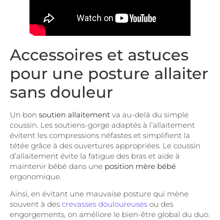
Accessoires et astuces
pour une posture allaiter
sans douleur
Un bon
soutien allaitement
va au-delà du simple
coussin. Les soutiens-gorge adaptés à l’allaitement
évitent les compressions néfastes et simplifient la
tétée grâce à des ouvertures appropriées. Le coussin
d’allaitement évite la fatigue des bras et aide à
maintenir bébé dans une
position mère bébé
ergonomique.
Ainsi, en évitant une mauvaise posture qui mène
souvent à des
crevasses douloureuses
ou des
engorgements, on améliore le bien-être global du duo.