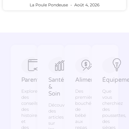
La Poule Pondeuse
Août 4, 2026
Parentalité
Santé
Alimentation
Équipeme
&
Explorez
Des
Que
Soin
des
premières
vous
conseils,
bouchées
cherchiez
Découvrez
des
de
des
des
histoires
bébé
poussettes,
articles
et
aux
des
sur
des
repas
sièges