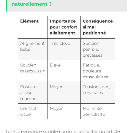
naturellement ?
Élément
Importance
Conséquence
pour confort
si mal
allaitement
positionné
Alignement
Très élevé
Succion
bébé
pénible,
crevasses
Soutien
Élevé
Fatigue,
bras/coussin
douleurs
musculaires
Posture
Moyen
Tensions dos,
assise
cervicales
maman
Contact
Moyen
Moins de
visuel
complicité
Une prévoyance simple comme consulter un article