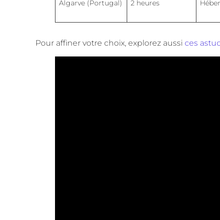
Algarve (Portugal)
2 heures
Héber
Pour affiner votre choix, explorez aussi
ces astu