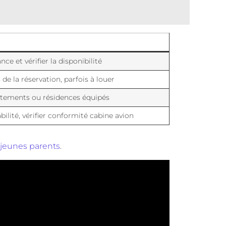
s
nce et vérifier la disponibilité
e la réservation, parfois à louer
rtements ou résidences équipés
bilité, vérifier conformité cabine avion
 jeunes parents
.