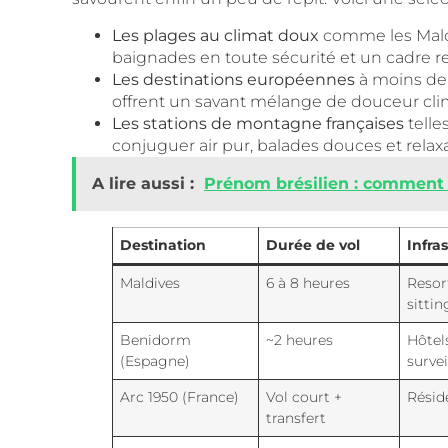
Les plages au climat doux
comme les Maldiv
baignades en toute sécurité et un cadre r
Les destinations européennes
à moins de 
offrent un savant mélange de douceur clim
Les stations de montagne françaises
telle
conjuguer air pur, balades douces et relaxat
A lire aussi :
Prénom brésilien : comment 
Destination
Durée de vol
Infra
Maldives
6 à 8 heures
Resort
sittin
Benidorm
~2 heures
Hôtel
(Espagne)
survei
Arc 1950 (France)
Vol court +
Résid
transfert