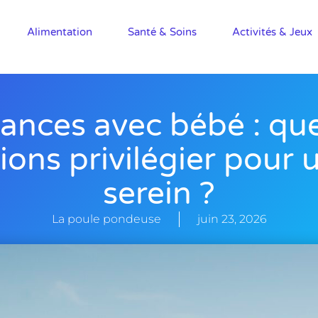
Alimentation
Santé & Soins
Activités & Jeux
ances avec bébé : que
ions privilégier pour 
serein ?
La poule pondeuse
juin 23, 2026