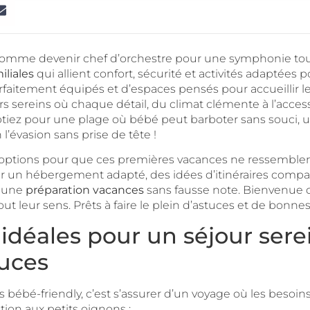
 comme devenir chef d’orchestre pour une symphonie tout
iliales
qui allient confort, sécurité et activités adaptées p
itement équipés et d’espaces pensés pour accueillir les 
s sereins où chaque détail, du climat clémente à l’acces
tiez pour une plage où bébé peut barboter sans souci, 
’évasion sans prise de tête !
es options pour que ces premières vacances ne ressemble
 un hébergement adapté, des idées d’itinéraires compati
r une
préparation vacances
sans fausse note. Bienvenue d
ut leur sens. Prêts à faire le plein d’astuces et de bonne
 idéales pour un séjour sere
ouces
bébé-friendly, c’est s’assurer d’un voyage où les besoin
tion aux petits oignons :