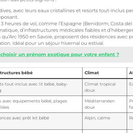
es, avec leurs eaux cristallines et resorts tout-inclus pe
eposant.
3 heures de vol, comme l’Espagne (Benidorm, Costa del Sol)
atique, d’infrastructures médicales fiables et d’héberg
s qu’Arc 1950 en Savoie, proposent des résidences avec 
ion. Idéal pour un séjour hivernal ou estival.
choisir un prénom exotique pour votre enfant ?
structures bébé
Climat
A
s tout-inclus avec lit bébé, baby-
Climat tropical
E
g
doux
s avec équipements bébé, plages
Méditerranéen
P
llées
doux
f
ences avec prêt kit bébé
Alpin, calme
R