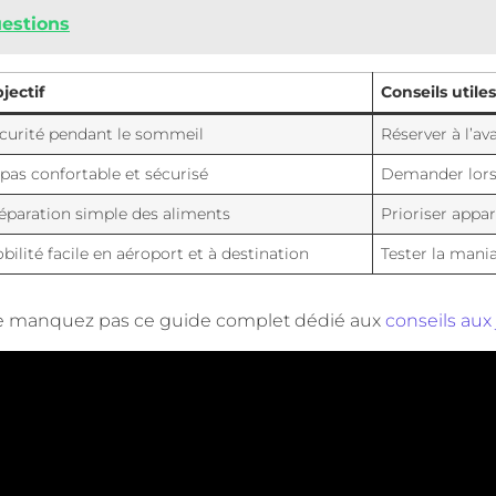
estions
jectif
Conseils utile
curité pendant le sommeil
Réserver à l’ava
pas confortable et sécurisé
Demander lors d
éparation simple des aliments
Prioriser appa
bilité facile en aéroport et à destination
Tester la mania
 ne manquez pas ce guide complet dédié aux
conseils aux