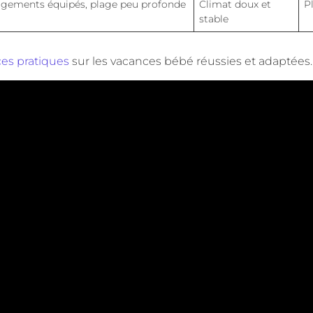
gements équipés, plage peu profonde
Climat doux et
P
stable
ces pratiques
sur les vacances bébé réussies et adaptées.