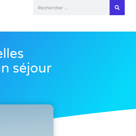
lles
un séjour