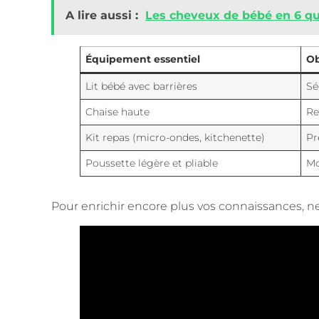
A lire aussi :
Les cheveux de bébé en 6 qu
Équipement essentiel
Ob
Lit bébé avec barrières
Sé
Chaise haute
Re
Kit repas (micro-ondes, kitchenette)
Pr
Poussette légère et pliable
Mo
Pour enrichir encore plus vos connaissances,