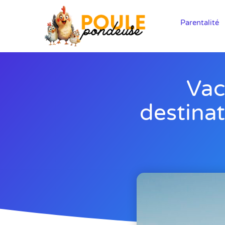
Parentalité
Vac
destinat