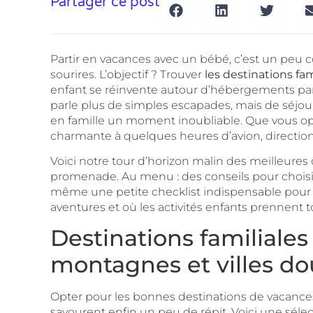
Partager ce post
Partir en vacances avec un bébé, c’est un peu
sourires. L’objectif ? Trouver
les destinations fam
enfant se réinvente autour d’hébergements parfa
parle plus de simples escapades, mais de séjour
en famille un moment inoubliable. Que vous op
charmante à quelques heures d’avion, direction l
Voici notre tour d’horizon malin des meilleur
promenade. Au menu : des conseils pour choisir
même une petite checklist indispensable pou
aventures et où les activités enfants prennent to
Destinations familiales
montagnes et villes d
Opter pour les bonnes destinations de vacances 
savourent enfin un peu de répit. Voici une sélec