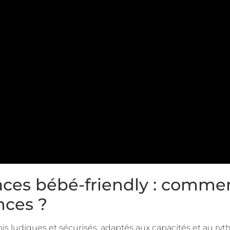
aces bébé-friendly : commen
nces ?
ludiques et sécurisés, adaptés aux capacités et au rythme