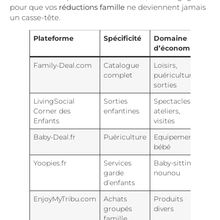
pour que vos
réductions famille
ne deviennent jamais
un casse-tête.
Plateforme
Spécificité
Domaine
Zo
d’économies
géo
Family-Deal.com
Catalogue
Loisirs,
Nat
complet
puériculture,
sorties
LivingSocial
Sorties
Spectacles,
Pri
Corner des
enfantines
ateliers,
vill
Enfants
visites
Baby-Deal.fr
Puériculture
Equipements
Nat
bébé
Yoopies.fr
Services
Baby-sitting,
Gra
garde
nounou
et 
d’enfants
EnjoyMyTribu.com
Achats
Produits
Nat
groupés
divers
famille