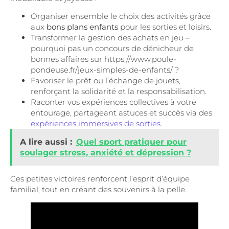
Organiser ensemble le choix des activités grâce
aux
bons plans enfants
pour les sorties et loisirs.
Transformer la gestion des achats en jeu –
pourquoi pas un concours de dénicheur de
bonnes affaires sur https://www.poule-
pondeuse.fr/jeux-simples-de-enfants/ ?
Favoriser le prêt ou l’échange de jouets,
renforçant la solidarité et la responsabilisation.
Raconter vos expériences collectives à votre
entourage, partageant astuces et succès via des
expériences immersives de sorties
.
A lire aussi :
Quel sport pratiquer pour
soulager stress, anxiété et dépression ?
Ces petites victoires renforcent l’esprit d’équipe
familial, tout en créant des souvenirs à la pelle.