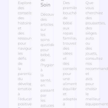
Explorez
Des
Que
Soin
des
premières
vous
conseils,
bouchées
cherchiez
Découvrez
des
de
des
des
histoires
bébé
poussettes,
articles
et
aux
des
sur
des
repas
sièges
les
ressources
familiaux,
auto
soins
pour
trouvez
ou
quotidiens
naviguer
des
des
pour
les
idées
jouets,
bébé,
défis
et
consultez
de
de
des
nos
l’hygiène
la
conseils
recommanda
à
parentalité,
pour
et
la
du
une
avis
santé,
développement
alimentation
pour
en
émotionnel
équilibrée
choisir
passant
à
et
le
par
l’éducation
adaptée
meilleur
les
positive.
à
équipement
astuces