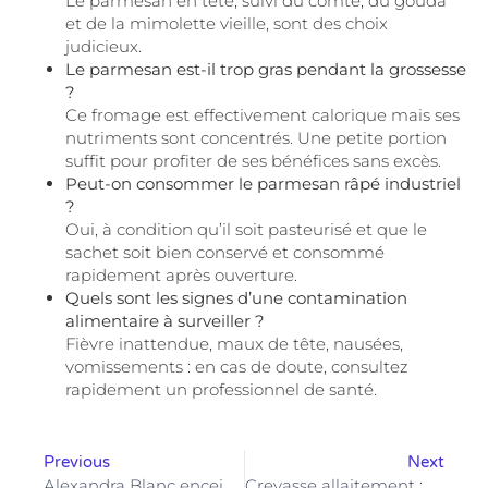
Le parmesan en tête, suivi du comté, du gouda
et de la mimolette vieille, sont des choix
judicieux.
Le parmesan est-il trop gras pendant la grossesse
?
Ce fromage est effectivement calorique mais ses
nutriments sont concentrés. Une petite portion
suffit pour profiter de ses bénéfices sans excès.
Peut-on consommer le parmesan râpé industriel
?
Oui, à condition qu’il soit pasteurisé et que le
sachet soit bien conservé et consommé
rapidement après ouverture.
Quels sont les signes d’une contamination
alimentaire à surveiller ?
Fièvre inattendue, maux de tête, nausées,
vomissements : en cas de doute, consultez
rapidement un professionnel de santé.
Previous
Next
Alexandra Blanc enceinte : quels changements attendre pendant la grossesse ?
Crevasse allaitement : prévenir la douleur pour un allaitement serein