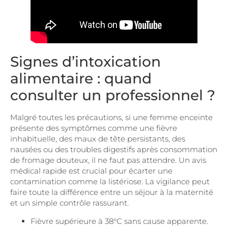
Signes d’intoxication
alimentaire : quand
consulter un professionnel ?
Malgré toutes les précautions, si une femme enceinte
présente des symptômes comme une fièvre
inhabituelle, des maux de tête persistants, des
nausées ou des troubles digestifs après consommation
de fromage douteux, il ne faut pas attendre. Un avis
médical rapide est crucial pour écarter une
contamination comme la listériose. La vigilance peut
faire toute la différence entre un séjour à la maternité
et un simple contrôle rassurant.
Fièvre supérieure à 38°C sans cause apparente.