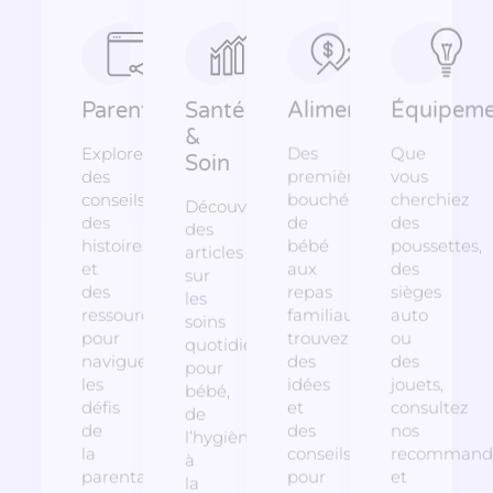
Parentalité
Santé
Alimentation
Équipeme
&
Explorez
Des
Que
Soin
des
premières
vous
conseils,
bouchées
cherchiez
Découvrez
des
de
des
des
histoires
bébé
poussettes,
articles
et
aux
des
sur
des
repas
sièges
les
ressources
familiaux,
auto
soins
pour
trouvez
ou
quotidiens
naviguer
des
des
pour
les
idées
jouets,
bébé,
défis
et
consultez
de
de
des
nos
l’hygiène
la
conseils
recommanda
à
parentalité,
pour
et
la