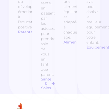
du
une
avis
santé,
développement
alimentation
pour
en
émotionnel
équilibrée
choisir
passant
à
et
le
par
l’éducation
adaptée
meilleur
les
positive.
à
équipement
astuces
Parentalité
chaque
pour
pour
âge.
votre
prendre
Alimentation
enfant.
soin
Équipemen
de
vous
en
tant
que
parent.
Santé
&
Soins