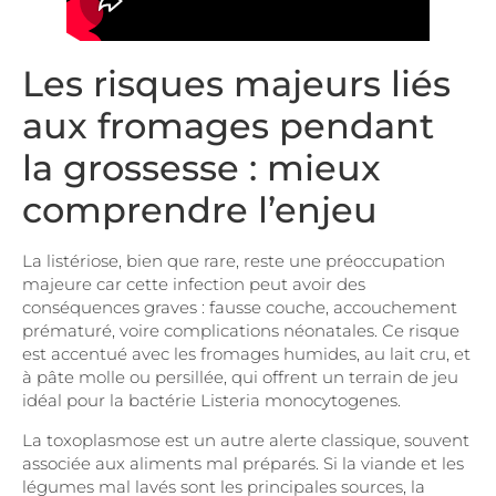
Les risques majeurs liés
aux fromages pendant
la grossesse : mieux
comprendre l’enjeu
La listériose, bien que rare, reste une préoccupation
majeure car cette infection peut avoir des
conséquences graves : fausse couche, accouchement
prématuré, voire complications néonatales. Ce risque
est accentué avec les fromages humides, au lait cru, et
à pâte molle ou persillée, qui offrent un terrain de jeu
idéal pour la bactérie Listeria monocytogenes.
La toxoplasmose est un autre alerte classique, souvent
associée aux aliments mal préparés. Si la viande et les
légumes mal lavés sont les principales sources, la