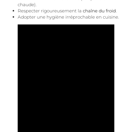
chaude).
Respecter rigoureusement la
chaîne du froid
.
Adopter une hygiène irréprochable en cuisine.