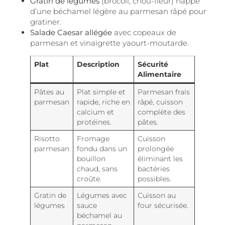
Gratin de légumes
(brocoli, chou-fleur) nappé
d’une béchamel légère au parmesan râpé pour
gratiner.
Salade Caesar allégée
avec copeaux de
parmesan et vinaigrette yaourt-moutarde.
Plat
Description
Sécurité
Alimentaire
Pâtes au
Plat simple et
Parmesan frais
parmesan
rapide, riche en
râpé, cuisson
calcium et
complète des
protéines.
pâtes.
Risotto
Fromage
Cuisson
parmesan
fondu dans un
prolongée
bouillon
éliminant les
chaud, sans
bactéries
croûte.
possibles.
Gratin de
Légumes avec
Cuisson au
légumes
sauce
four sécurisée.
béchamel au