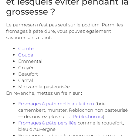
et lesquels éviter pendant la
grossesse ?
Le parmesan n’est pas seul sur le podium. Parmi les
fromages à pâte dure, vous pouvez également
savourer sans crainte :
Comté
Gouda
Emmental
Gruyère
Beaufort
Cantal
Mozzarella pasteurisée
En revanche, mettez un frein sur :
Fromages à pâte molle au lait cru
(brie,
camembert, munster, Reblochon non pasteurisé
— découvrez plus sur
le Reblochon ici
)
Fromages à pâte persillée
comme le roquefort,
bleu d’Auvergne
Fromages vendus à la coupe avec doute sur la