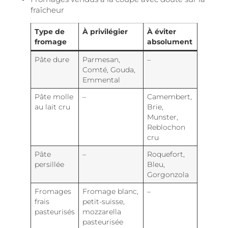
fraîcheur
Type de
À privilégier
À éviter
fromage
absolument
Pâte dure
Parmesan,
–
Comté, Gouda,
Emmental
Pâte molle
–
Camembert,
au lait cru
Brie,
Munster,
Reblochon
cru
Pâte
–
Roquefort,
persillée
Bleu,
Gorgonzola
Fromages
Fromage blanc,
–
frais
petit-suisse,
pasteurisés
mozzarella
pasteurisée