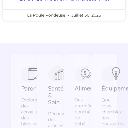
La Poule Pondeuse
Juillet 30, 2026
Parentalité
Santé
Alimentation
Équipeme
&
Explorez
Des
Que
Soin
des
premières
vous
conseils,
bouchées
cherchiez
Découvrez
des
de
des
des
histoires
bébé
poussettes,
articles