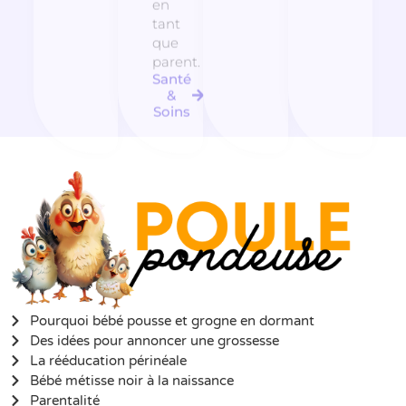
en
tant
que
parent.
Santé
&
Soins
Pourquoi bébé pousse et grogne en dormant
Des idées pour annoncer une grossesse
La rééducation périnéale
Bébé métisse noir à la naissance
Parentalité