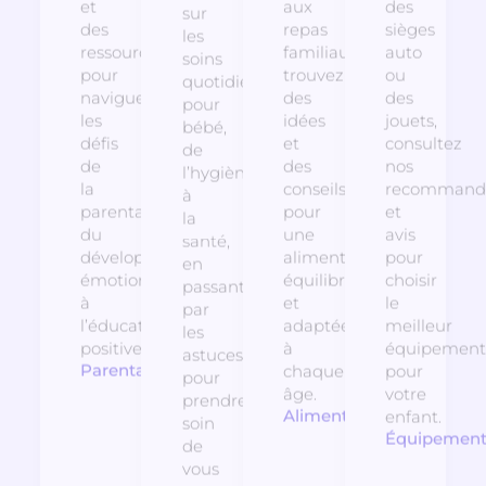
et
aux
des
sur
des
repas
sièges
les
ressources
familiaux,
auto
soins
pour
trouvez
ou
quotidiens
naviguer
des
des
pour
les
idées
jouets,
bébé,
défis
et
consultez
de
de
des
nos
l’hygiène
la
conseils
recommanda
à
parentalité,
pour
et
la
du
une
avis
santé,
développement
alimentation
pour
en
émotionnel
équilibrée
choisir
passant
à
et
le
par
l’éducation
adaptée
meilleur
les
positive.
à
équipement
astuces
Parentalité
chaque
pour
pour
âge.
votre
prendre
Alimentation
enfant.
soin
Équipemen
de
vous