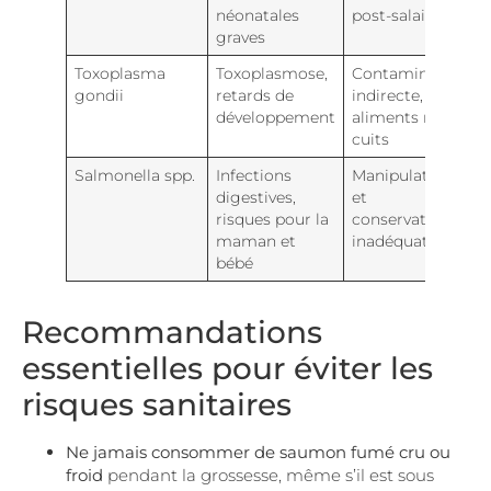
néonatales
post-salaison
graves
Toxoplasma
Toxoplasmose,
Contamination
gondii
retards de
indirecte,
développement
aliments mal
cuits
Salmonella spp.
Infections
Manipulation
digestives,
et
risques pour la
conservation
maman et
inadéquates
bébé
Recommandations
essentielles pour éviter les
risques sanitaires
Ne jamais consommer de saumon fumé cru ou
froid
pendant la grossesse, même s’il est sous