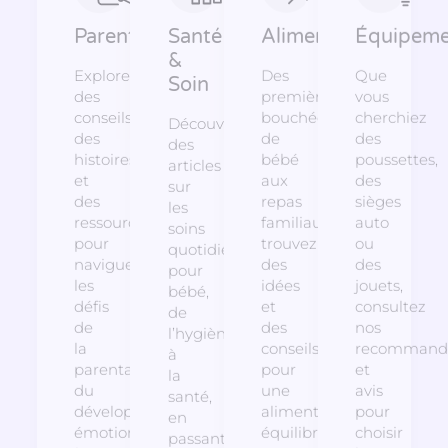
Parentalité
Santé
Alimentation
Équipeme
&
Explorez
Des
Que
Soin
des
premières
vous
conseils,
bouchées
cherchiez
Découvrez
des
de
des
des
histoires
bébé
poussettes,
articles
et
aux
des
sur
des
repas
sièges
les
ressources
familiaux,
auto
soins
pour
trouvez
ou
quotidiens
naviguer
des
des
pour
les
idées
jouets,
bébé,
défis
et
consultez
de
de
des
nos
l’hygiène
la
conseils
recommanda
à
parentalité,
pour
et
la
du
une
avis
santé,
développement
alimentation
pour
en
émotionnel
équilibrée
choisir
passant