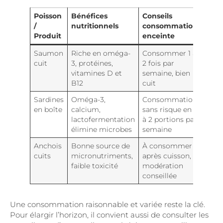
Poisson
Bénéfices
Conseils
/
nutritionnels
consommation
Produit
enceinte
Saumon
Riche en oméga-
Consommer 1 à
cuit
3, protéines,
2 fois par
vitamines D et
semaine, bien
B12
cuit
Sardines
Oméga-3,
Consommation
en boîte
calcium,
sans risque en 1
lactofermentation
à 2 portions par
élimine microbes
semaine
Anchois
Bonne source de
À consommer
cuits
micronutriments,
après cuisson,
faible toxicité
modération
conseillée
Une consommation raisonnable et variée reste la clé.
Pour élargir l’horizon, il convient aussi de consulter les