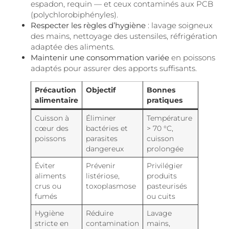
espadon, requin — et ceux contaminés aux PCB
(polychlorobiphényles).
Respecter les règles d’hygiène
: lavage soigneux
des mains, nettoyage des ustensiles, réfrigération
adaptée des aliments.
Maintenir une consommation variée
en poissons
adaptés pour assurer des apports suffisants.
Précaution
Objectif
Bonnes
alimentaire
pratiques
Cuisson à
Éliminer
Température
cœur des
bactéries et
> 70 °C,
poissons
parasites
cuisson
dangereux
prolongée
Éviter
Prévenir
Privilégier
aliments
listériose,
produits
crus ou
toxoplasmose
pasteurisés
fumés
ou cuits
Hygiène
Réduire
Lavage
stricte en
contamination
mains,