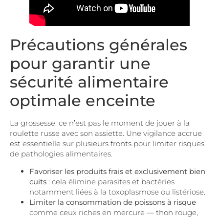
Précautions générales
pour garantir une
sécurité alimentaire
optimale enceinte
La grossesse, ce n’est pas le moment de jouer à la
roulette russe avec son assiette. Une vigilance accrue
est essentielle sur plusieurs fronts pour limiter risques
de pathologies alimentaires.
Favoriser les produits frais et exclusivement bien
cuits
: cela élimine parasites et bactéries
notamment liées à la toxoplasmose ou listériose.
Limiter la consommation de poissons à risque
comme ceux riches en mercure — thon rouge,