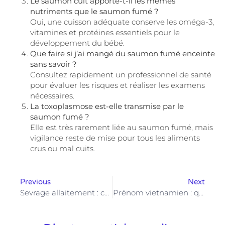
Le saumon cuit apporte-t-il les mêmes
nutriments que le saumon fumé ?
Oui, une cuisson adéquate conserve les oméga-3,
vitamines et protéines essentiels pour le
développement du bébé.
Que faire si j’ai mangé du saumon fumé enceinte
sans savoir ?
Consultez rapidement un professionnel de santé
pour évaluer les risques et réaliser les examens
nécessaires.
La toxoplasmose est-elle transmise par le
saumon fumé ?
Elle est très rarement liée au saumon fumé, mais
vigilance reste de mise pour tous les aliments
crus ou mal cuits.
Previous
Next
Sevrage allaitement : comment accompagner bébé sans stress ni confusion ?
Prénom vietnamien : quelles significations cachent ces choix culturels pour votre enfant ?