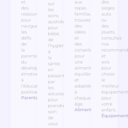
et
aux
des
sur
des
repas
sièges
les
ressources
familiaux,
auto
soins
pour
trouvez
ou
quotidiens
naviguer
des
des
pour
les
idées
jouets,
bébé,
défis
et
consultez
de
de
des
nos
l’hygiène
la
conseils
recommanda
à
parentalité,
pour
et
la
du
une
avis
santé,
développement
alimentation
pour
en
émotionnel
équilibrée
choisir
passant
à
et
le
par
l’éducation
adaptée
meilleur
les
positive.
à
équipement
astuces
Parentalité
chaque
pour
pour
âge.
votre
prendre
Alimentation
enfant.
soin
Équipemen
de
vous