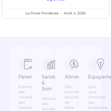
La Poule Pondeuse
Août 4, 2026
Parentalité
Santé
Alimentation
Équipeme
&
Explorez
Des
Que
Soin
des
premières
vous
conseils,
bouchées
cherchiez
Découvrez
des
de
des
des
histoires
bébé
poussettes,
articles