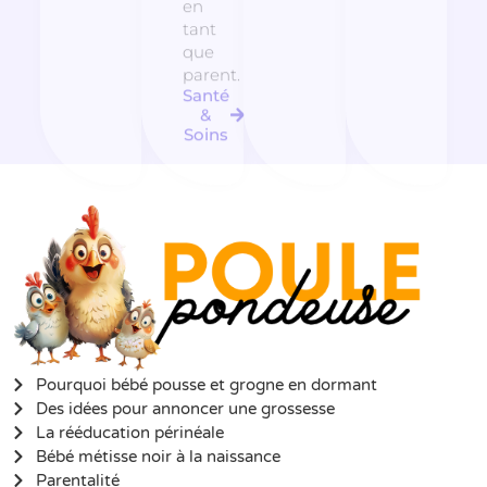
en
tant
que
parent.
Santé
&
Soins
Pourquoi bébé pousse et grogne en dormant
Des idées pour annoncer une grossesse
La rééducation périnéale
Bébé métisse noir à la naissance
Parentalité