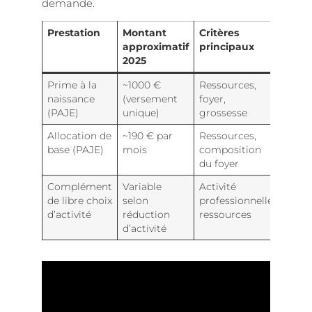
demande.
Prestation
Montant
Critères
approximatif
principaux
2025
Prime à la
~1000 €
Ressources,
naissance
(versement
foyer,
(PAJE)
unique)
grossesse
Allocation de
~190 € par
Ressources,
base (PAJE)
mois
composition
du foyer
Complément
Variable
Activité
de libre choix
selon
professionnelle,
d’activité
réduction
ressources
d’activité