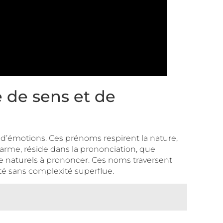
 de sens et de
e d’émotions. Ces prénoms respirent la nature,
charme, réside dans la prononciation, que
e naturels à prononcer. Ces noms traversent
ité sans complexité superflue.