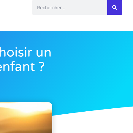
hoisir un
enfant ?