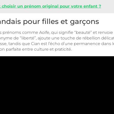
hoisir un prénom original pour votre enfant ?
ndais pour filles et garçons
des prénoms comme Aoife, qui signifie “beauté” et renvoie
onyme de “liberté”, ajoute une touche de rébellion délica
agesse, tandis que Cian est l’écho d’une permanence dans l
n parfaite entre culture et praticité.