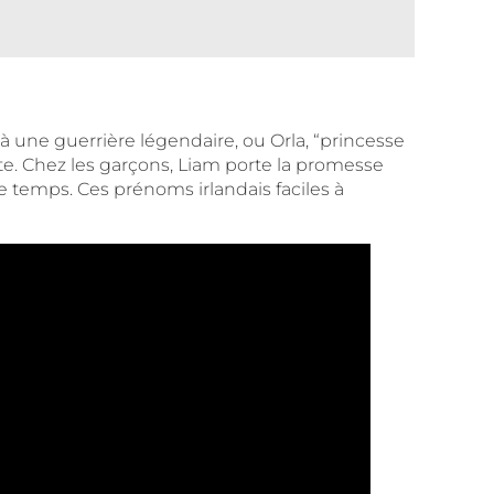
 à une guerrière légendaire, ou Orla, “princesse
te. Chez les garçons, Liam porte la promesse
e temps. Ces prénoms irlandais faciles à