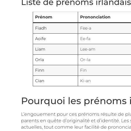
Liste de prénoms irlandais 
Prénom
Prononciation
Fiadh
Fee-a
Aoife
Ee-fa
Liam
Lee-am
Orla
Or-la
Finn
Fin
Cian
Ki-an
Pourquoi les prénoms i
L’engouement pour ces prénoms résulte de plus
parents en quête d’originalité et d’identité. Le
actuelles, tout comme leur facilité de prononci