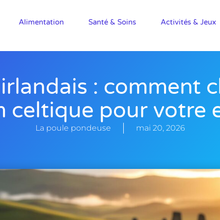
Alimentation
Santé & Soins
Activités & Jeux
rlandais : comment c
celtique pour votre 
La poule pondeuse
mai 20, 2026