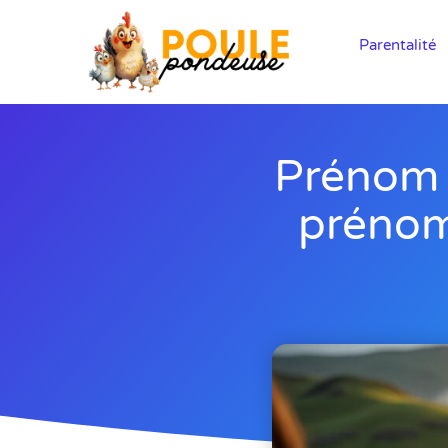
Parentalité
Prénom i
prénom 