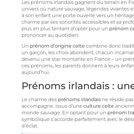
Les prénoms irlandais gagnent du terrain en Fra
univers où nature sauvage, légendes vivantes e
à son enfant une porte ouverte vers un héritag
charme par ses sonorités accessibles et sa pro
plus en plus tentant d’opter pour un
prénom ce
prononcer au quotidien.
Un
prénom d’origine celte
combine donc traditi
un garçon, les choix abondent, chacun incarnant 
devenu une star montante en France – un prénom
ces prénoms, les parents donnent à leurs enfants
aujourd’hui.
Prénoms irlandais : une
Le charme des
prénoms irlandais
ne réside pas
accompagne. Issus d’une
culture celte
ancienne
monde sauvage. En optant pour un
prénom tra
symbolique s’accorde parfaitement avec le dési
d’éclat.