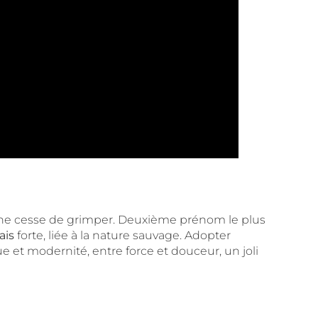
té ne cesse de grimper. Deuxième prénom le plus
ais
forte, liée à la nature sauvage. Adopter
ique et modernité, entre force et douceur, un joli