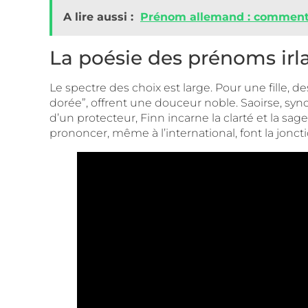
A lire aussi :
Prénom allemand : comment c
La poésie des prénoms irla
Le spectre des choix est large. Pour une fille, 
dorée”, offrent une douceur noble. Saoirse, syn
d’un protecteur, Finn incarne la clarté et la s
prononcer, même à l’international, font la jonctio