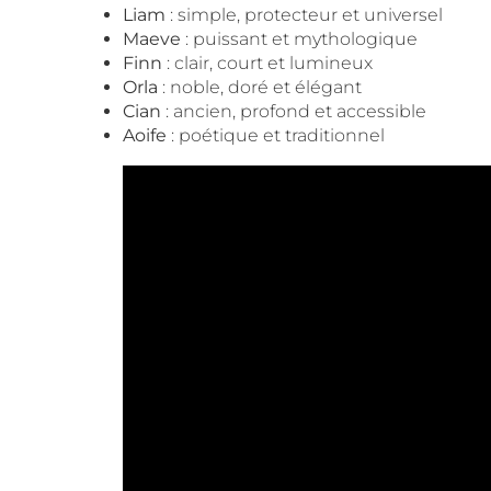
Liam
: simple, protecteur et universel
Maeve
: puissant et mythologique
Finn
: clair, court et lumineux
Orla
: noble, doré et élégant
Cian
: ancien, profond et accessible
Aoife
: poétique et traditionnel