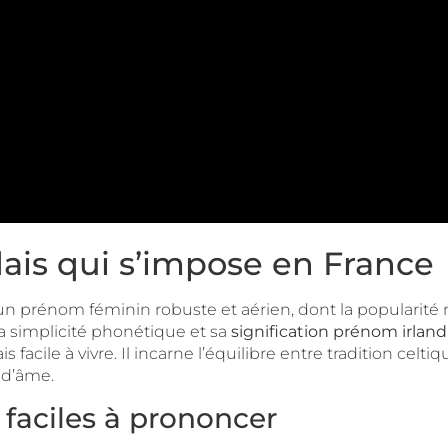
dais qui s’impose en France
t un prénom féminin robuste et aérien, dont la populari
a simplicité phonétique et sa
signification prénom irland
s facile à vivre. Il incarne l’équilibre entre tradition celt
 d’âme.
 faciles à prononcer