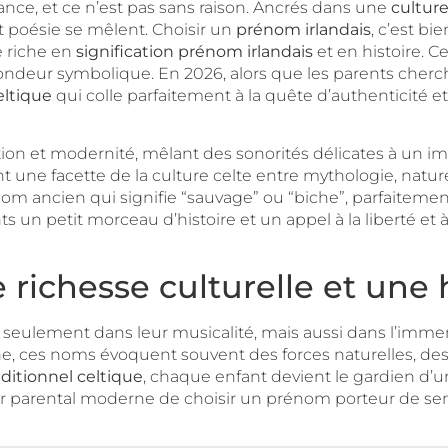
nce, et ce n’est pas sans raison. Ancrés dans une
culture
t poésie se mêlent. Choisir un
prénom irlandais
, c’est bi
e riche en
signification prénom irlandais
et en histoire. C
fondeur symbolique. En 2026, alors que les parents cherc
ltique
qui colle parfaitement à la quête d’authenticité et 
on et modernité, mêlant des sonorités délicates à un imag
une facette de la culture celte entre mythologie, nature 
 ancien qui signifie “sauvage” ou “biche”, parfaitement 
 un petit morceau d’histoire et un appel à la liberté et à
 richesse culturelle et une 
 seulement dans leur musicalité, mais aussi dans l’imm
, ces noms évoquent souvent des forces naturelles, des 
ditionnel celtique
, chaque enfant devient le gardien d’u
r parental moderne de choisir un prénom porteur de sens