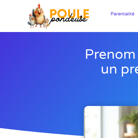
Parentalité
Prenom 
un pr