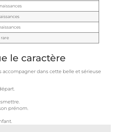
naissances
aissances
naissances
 rare
e le caractère
us accompagner dans cette belle et sérieuse
épart.
smettre.
 son prénom.
nfant.