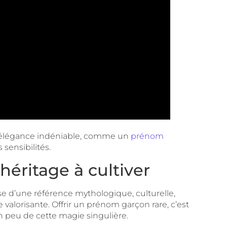
ne élégance indéniable, comme un
prénom
 sensibilités.
éritage à cultiver
sse d’une référence mythologique, culturelle,
e valorisante. Offrir un prénom garçon rare, c’est
 un peu de cette magie singulière.