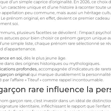
que d’un simple caprice d’originalité. En 2026, ce choix 
d’un caractère unique et d’une histoire à raconter toute
appellation peu commune, mais aussi un héritage culturel,
 Le prénom original, en effet, devient ce premier cadeau
ement soi.
muns, plusieurs facettes se dévoilent : l’impact psychol
es astuces pour bien choisir ce prénom garçon unique av
n d’une simple liste, chaque prénom rare sélectionné se rév
ond d’appartenance.
iance en soi,
dès le plus jeune âge.
e dans des origines historiques ou mythologiques.
ications profondes,
accompagnée d’indicateurs de rareté
garçon original
qui marque durablement la personnalité
ré par l’affaire « Titeuf » comme rappel incontournable.
on rare influence la person
m garçon rare, c’est investir dans un idéal de distincti
ture identitaire, infléchissant le rapport que l’enfant