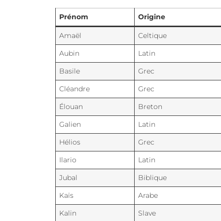
Prénom
Origine
Amaël
Celtique
Aubin
Latin
Basile
Grec
Cléandre
Grec
Élouan
Breton
Galien
Latin
Hélios
Grec
Ilario
Latin
Jubal
Biblique
Kaïs
Arabe
Kalin
Slave