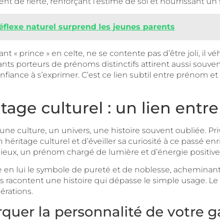
 fierté, renforçant l’estime de soi et nourrissant un se
réflexe naturel surprend les jeunes parents
« prince » en celte, ne se contente pas d’être joli, il v
nts porteurs de prénoms distinctifs attirent aussi souvent
confiance à s’exprimer. C’est ce lien subtil entre prénom
tage culturel : un lien entre
une culture, un univers, une histoire souvent oubliée.
héritage culturel et d’éveiller sa curiosité à ce passé enri
ieux, un prénom chargé de lumière et d’énergie positive
n lui le symbole de pureté et de noblesse, acheminant a
ls racontent une histoire qui dépasse le simple usage. L
érations.
quer la personnalité de votre 