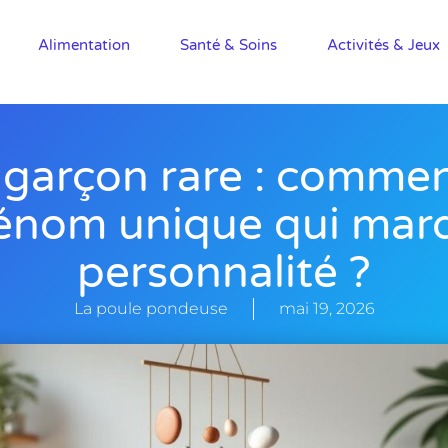
Alimentation
Santé & Soins
Activités & Jeux
garçon rare : comment
énom unique qui mar
personnalité ?
La poule pondeuse
mai 19, 2026