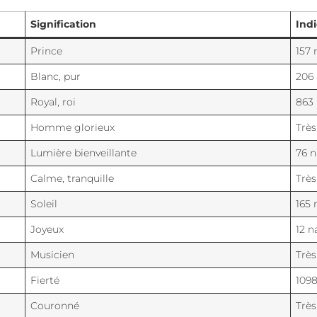
Signification
Indi
Prince
157 
Blanc, pur
206 
Royal, roi
863 
Homme glorieux
Très
Lumière bienveillante
76 n
Calme, tranquille
Très
Soleil
165 
Joyeux
12 n
Musicien
Très
Fierté
1098
Couronné
Très