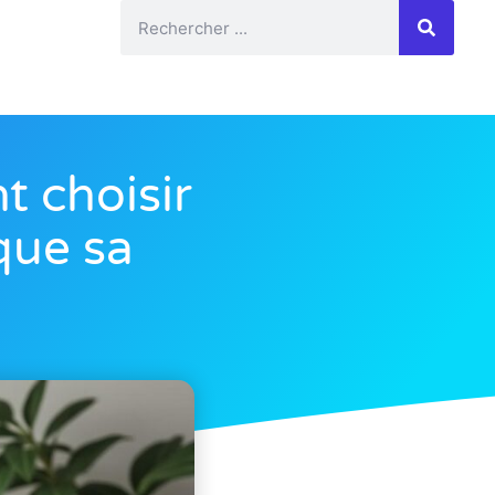
 choisir
que sa