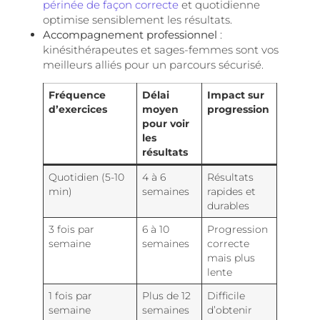
périnée de façon correcte
et quotidienne
optimise sensiblement les résultats.
Accompagnement professionnel
:
kinésithérapeutes et sages-femmes sont vos
meilleurs alliés pour un parcours sécurisé.
Fréquence
Délai
Impact sur
d’exercices
moyen
progression
pour voir
les
résultats
Quotidien (5-10
4 à 6
Résultats
min)
semaines
rapides et
durables
3 fois par
6 à 10
Progression
semaine
semaines
correcte
mais plus
lente
1 fois par
Plus de 12
Difficile
semaine
semaines
d’obtenir