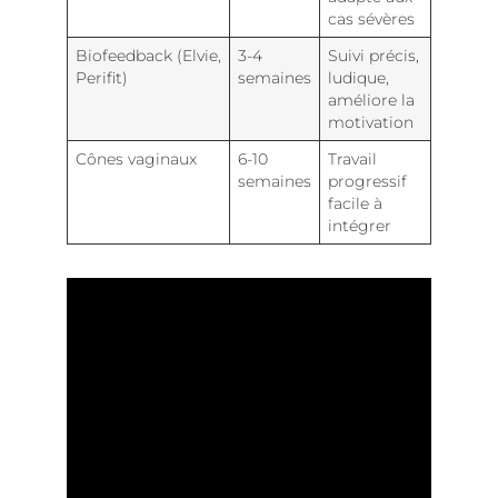
cas sévères
Biofeedback (Elvie,
3-4
Suivi précis,
Perifit)
semaines
ludique,
améliore la
motivation
Cônes vaginaux
6-10
Travail
semaines
progressif
facile à
intégrer