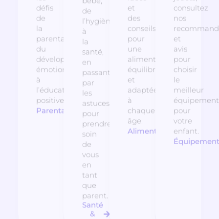
bébé,
défis
et
consultez
de
de
des
nos
l’hygiène
la
conseils
recommanda
à
parentalité,
pour
et
la
du
une
avis
santé,
développement
alimentation
pour
en
émotionnel
équilibrée
choisir
passant
à
et
le
par
l’éducation
adaptée
meilleur
les
positive.
à
équipement
astuces
Parentalité
chaque
pour
pour
âge.
votre
prendre
Alimentation
enfant.
soin
Équipemen
de
vous
en
tant
que
parent.
Santé
&