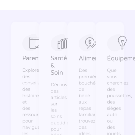
Parentalité
Santé
Alimentation
Équipeme
&
Explorez
Des
Que
Soin
des
premières
vous
conseils,
bouchées
cherchiez
Découvrez
des
de
des
des
histoires
bébé
poussettes,
articles
et
aux
des
sur
des
repas
sièges
les
ressources
familiaux,
auto
soins
pour
trouvez
ou
quotidiens
naviguer
des
des
pour
les
idées
jouets,