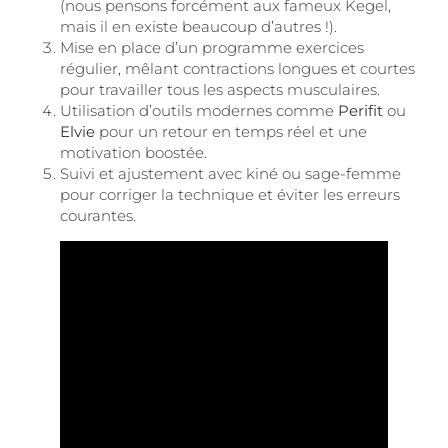
(nous pensons forcément aux fameux Kegel,
mais il en existe beaucoup d’autres !).
Mise en place d’un programme exercices
régulier, mêlant contractions longues et courtes
pour travailler tous les aspects musculaires.
Utilisation d’outils modernes comme
Perifit
ou
Elvie
pour un retour en temps réel et une
motivation boostée.
Suivi et ajustement avec kiné ou sage-femme
pour corriger la technique et éviter les erreurs
courantes.