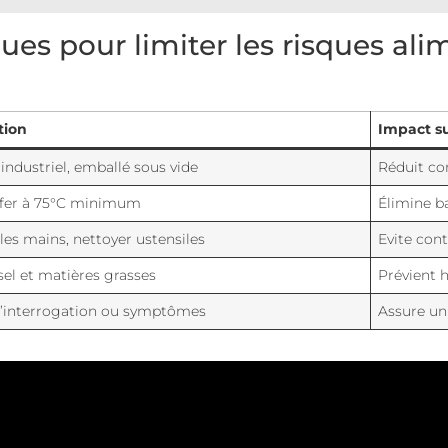
es pour limiter les risques ali
tion
Impact su
industriel, emballé sous vide
Réduit co
fer à 75°C minimum
Élimine ba
 les mains, nettoyer ustensiles
Evite con
sel et matières grasses
Prévient 
d’interrogation ou symptômes
Assure un