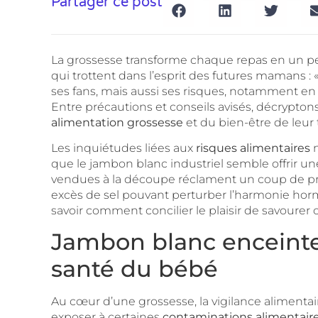
Partager ce post
La grossesse transforme chaque repas en un peti
qui trottent dans l’esprit des futures mamans :
ses fans, mais aussi ses risques, notamment en 
Entre précautions et conseils avisés, décrypt
alimentation grossesse
et du bien-être de leur 
Les inquiétudes liées aux
risques alimentaires
n
que le jambon blanc industriel semble offrir une
vendues à la découpe réclament un coup de proj
excès de sel pouvant perturber l’harmonie horm
savoir comment concilier le plaisir de savoure
Jambon blanc enceinte 
santé du bébé
Au cœur d’une grossesse, la vigilance alimen
exposer à certaines
contaminations alimentair