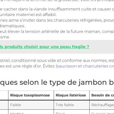
se cacher dans la viande insuffisamment cuite et causer 
itaire maternel est affaibli.
enes
aime s’inviter dans les charcuteries réfrigérées, prov
 dramatiques.
ut élever la tension artérielle de la future maman, comp
lisme.
s produits choisir pour une peau fragile ?
striel, conditionné sous vide et conforme aux normes, es
s est une règle d’or. Évitez (
saucisson et charcuteries c
sques selon le type de jambon 
Risque toxoplasmose
Risque listériose
Besoin de c
Faible
Très faible
Réchauffage 