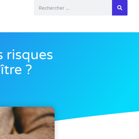
 risques
ître ?