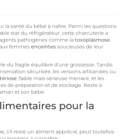
r la santé du bébé à naître. Parmi les questions
le star du réfrigérateur, cette charcuterie a
s agents pathogènes comme la
toxoplasmose
.
ve aux femmes
enceintes
soucieuses de leur
le du fragile équilibre d’une grossesse. Tandis
nservation sécurisée, les versions artisanales ou
stériose
, faible mais sérieuse menace, et les
es de préparation et de stockage. Reste à
 maman et son bébé.
limentaires pour la
nc
, s’il reste un aliment apprécié, peut toutefois
aux ennemis à connaître :