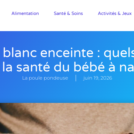
Alimentation
Santé & Soins
Activités & Jeux
blanc enceinte : quels
la santé du bébé à na
La poule pondeuse
juin 19, 2026