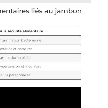
mentaires liés au jambon
r la sécurité alimentaire
ntamination bactérienne
ctéries et parasites
tamination croisée
hypertension et inconfort
 suivi personnalisé