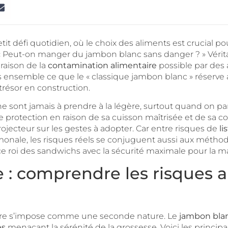
t défi quotidien, où le choix des aliments est crucial pou
 « Peut-on manger du jambon blanc sans danger ? » Véritab
raison de la
contamination alimentaire
possible par de
ons ensemble ce que le « classique jambon blanc » réser
trésor en construction.
e sont jamais à prendre à la légère, surtout quand on par
 protection en raison de sa cuisson maîtrisée et de sa co
ecteur sur les gestes à adopter. Car entre risques de
li
onale, les risques réels se conjuguent aussi aux méthod
r ce roi des sandwichs avec la sécurité maximale pour la
: comprendre les risques a
taire s’impose comme une seconde nature. Le
jambon bla
es
menaçant la sérénité de la grossesse. Voici les princip