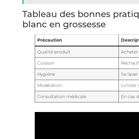
Tableau des bonnes pratiqu
blanc en grossesse
Précaution
Descrip
Qualité produit
Acheter 
Cuisson
Réchauf
Hygiène
Se laver
Modération
Limiter 
Consultation médicale
En cas 