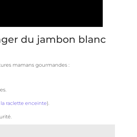
nger du jambon blanc
 futures mamans gourmandes :
es.
la raclette enceinte
).
rité.