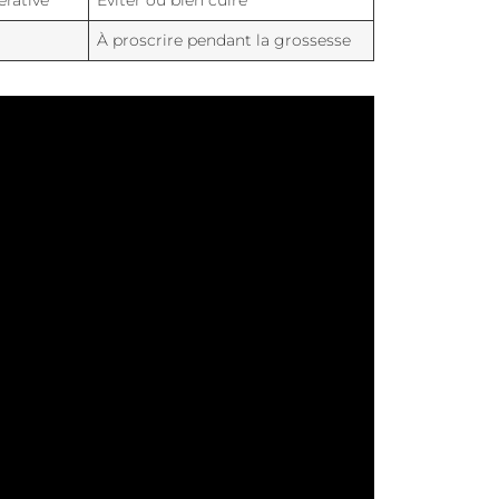
rative
Éviter ou bien cuire
À proscrire pendant la grossesse