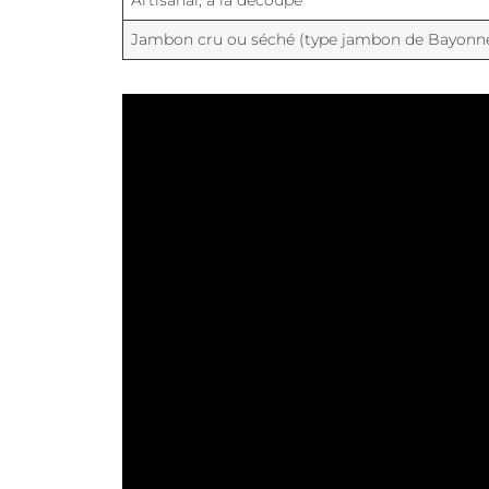
Artisanal, à la découpe
Jambon cru ou séché (type jambon de Bayonn