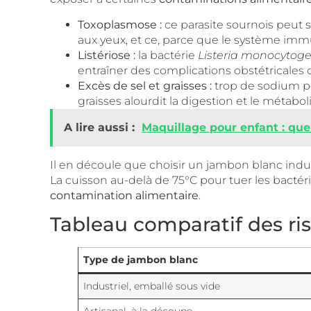
Toxoplasmose :
ce parasite sournois peut 
aux yeux, et ce, parce que le système immun
Listériose :
la bactérie
Listeria monocytog
entraîner des complications obstétricales
Excès de sel et graisses :
trop de sodium pe
graisses alourdit la digestion et le métabo
A lire aussi :
Maquillage pour enfant : quel
Il en découle que choisir un jambon blanc indu
La cuisson au-delà de 75°C pour tuer les bactérie
contamination alimentaire
.
Tableau comparatif des ri
Type de jambon blanc
Industriel, emballé sous vide