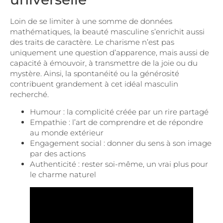
Loin de se limiter à une somme de données
mathématiques, la beauté masculine s’enrichit aussi
des traits de caractère. Le charisme n’est pas
uniquement une question d’apparence, mais aussi de
capacité à émouvoir, à transmettre de la joie ou du
mystère. Ainsi, la spontanéité ou la générosité
contribuent grandement à cet idéal masculin
recherché.
Humour : la complicité créée par un rire partagé
Empathie : l’art de comprendre et de répondre
au monde extérieur
Engagement social : donner du sens à son image
par des actions
Authenticité : rester soi-même, un vrai plus pour
le charme naturel