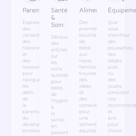
Parentalité
Santé
Alimentation
Équipeme
&
Explorez
Des
Que
Soin
des
premières
vous
conseils,
bouchées
cherchiez
Découvrez
des
de
des
des
histoires
bébé
poussettes,
articles
et
aux
des
sur
des
repas
sièges
les
ressources
familiaux,
auto
soins
pour
trouvez
ou
quotidiens
naviguer
des
des
pour
les
idées
jouets,
bébé,
défis
et
consultez
de
de
des
nos
l’hygiène
la
conseils
recommanda
à
parentalité,
pour
et
la
du
une
avis
santé,
développement
alimentation
pour
en
émotionnel
équilibrée
choisir
passant