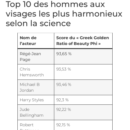
Top 10 des hommes aux
visages les plus harmonieux
selon la science
Nom de
Score du « Greek Golden
l’acteur
Ratio of Beauty Phi »
Régé-Jean
93,65 %
Page
Chris
93,53 %
Hemsworth
Michael B
93,46 %
Jordan
Harry Styles
92,3 %
Jude
92,22 %
Bellingham
Robert
92,15 %