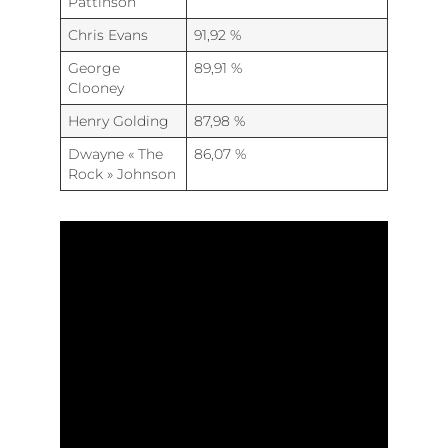
Pattinson
Chris Evans
91,92 %
George
89,91 %
Clooney
Henry Golding
87,98 %
Dwayne « The
86,07 %
Rock » Johnson