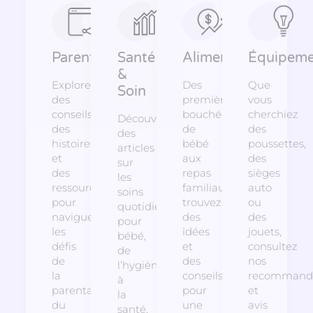
Parentalité
Santé
Alimentation
Équipeme
&
Explorez
Des
Que
Soin
des
premières
vous
conseils,
bouchées
cherchiez
Découvrez
des
de
des
des
histoires
bébé
poussettes,
articles
et
aux
des
sur
des
repas
sièges
les
ressources
familiaux,
auto
soins
pour
trouvez
ou
quotidiens
naviguer
des
des
pour
les
idées
jouets,
bébé,
défis
et
consultez
de
de
des
nos
l’hygiène
la
conseils
recommanda
à
parentalité,
pour
et
la
du
une
avis
santé,