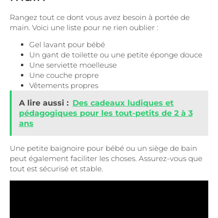
Rangez tout ce dont vous avez besoin à portée de
main. Voici une liste pour ne rien oublier :
Gel lavant pour bébé
Un gant de toilette ou une petite éponge douce
Une serviette moelleuse
Une couche propre
Vêtements propres
A lire aussi :
Des cadeaux ludiques et
pédagogiques pour les tout-petits de 2 à 3
ans
Une
petite baignoire
pour bébé ou un siège de bain
peut également faciliter les choses. Assurez-vous que
tout est sécurisé et stable.