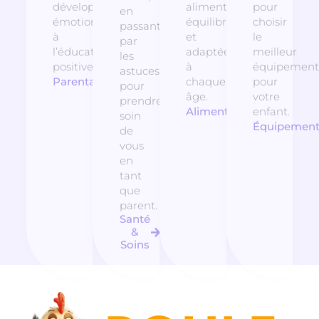
développement
alimentation
pour
en
émotionnel
équilibrée
choisir
passant
à
et
le
par
l’éducation
adaptée
meilleur
les
positive.
à
équipement
astuces
Parentalité
chaque
pour
pour
âge.
votre
prendre
Alimentation
enfant.
soin
Équipemen
de
vous
en
tant
que
parent.
Santé
&
Soins