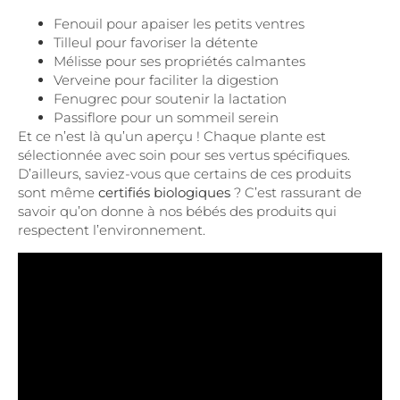
Fenouil pour apaiser les petits ventres
Tilleul pour favoriser la détente
Mélisse pour ses propriétés calmantes
Verveine pour faciliter la digestion
Fenugrec pour soutenir la lactation
Passiflore pour un sommeil serein
Et ce n’est là qu’un aperçu ! Chaque plante est
sélectionnée avec soin pour ses vertus spécifiques.
D’ailleurs, saviez-vous que certains de ces produits
sont même
certifiés biologiques
? C’est rassurant de
savoir qu’on donne à nos bébés des produits qui
respectent l’environnement.