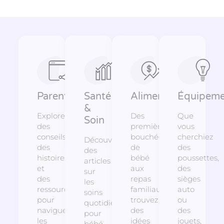
Parentalité
Santé
Alimentation
Équipeme
&
Explorez
Des
Que
Soin
des
premières
vous
conseils,
bouchées
cherchiez
Découvrez
des
de
des
des
histoires
bébé
poussettes,
articles
et
aux
des
sur
des
repas
sièges
les
ressources
familiaux,
auto
soins
pour
trouvez
ou
quotidiens
naviguer
des
des
pour
les
idées
jouets,
bébé,