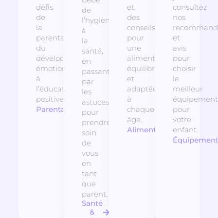
défis
et
consultez
de
de
des
nos
l’hygiène
la
conseils
recommanda
à
parentalité,
pour
et
la
du
une
avis
santé,
développement
alimentation
pour
en
émotionnel
équilibrée
choisir
passant
à
et
le
par
l’éducation
adaptée
meilleur
les
positive.
à
équipement
astuces
Parentalité
chaque
pour
pour
âge.
votre
prendre
Alimentation
enfant.
soin
Équipemen
de
vous
en
tant
que
parent.
Santé
&