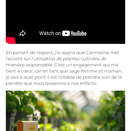
En parlant de respect, j’ai appris que Calmosine met
l’accent sur
l’utilisation de plantes cultivées de
manière responsable
. C’est un engagement qui me
tient à cœur, car en tant que sage-femme et maman,
je sais à quel point il est notable de prendre soin de la
planète que nous laisserons à nos enfants.