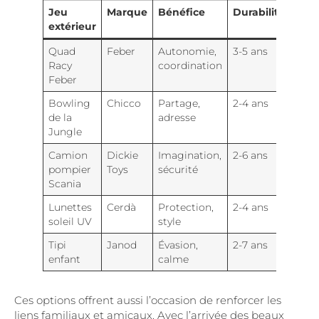
Jeu
Marque
Bénéfice
Durabilité
extérieur
Quad
Feber
Autonomie,
3-5 ans
Racy
coordination
Feber
Bowling
Chicco
Partage,
2-4 ans
de la
adresse
Jungle
Camion
Dickie
Imagination,
2-6 ans
pompier
Toys
sécurité
Scania
Lunettes
Cerdà
Protection,
2-4 ans
soleil UV
style
Tipi
Janod
Évasion,
2-7 ans
enfant
calme
Ces options offrent aussi l’occasion de renforcer les
liens familiaux et amicaux. Avec l’arrivée des beaux