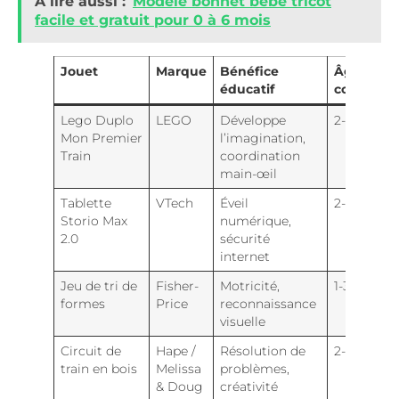
A lire aussi :
Modèle bonnet bébé tricot
facile et gratuit pour 0 à 6 mois
Jouet
Marque
Bénéfice
Âge
éducatif
conseillé
Lego Duplo
LEGO
Développe
2-5 ans
Mon Premier
l’imagination,
Train
coordination
main-œil
Tablette
VTech
Éveil
2-6 ans
Storio Max
numérique,
2.0
sécurité
internet
Jeu de tri de
Fisher-
Motricité,
1-3 ans
formes
Price
reconnaissance
visuelle
Circuit de
Hape /
Résolution de
2-4 ans
train en bois
Melissa
problèmes,
& Doug
créativité