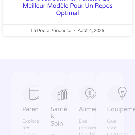
Meilleur Modèle Pour Un Repos
Optimal
La Poule Pondeuse
Août 4, 2026
Parentalité
Santé
Alimentation
Équipeme
&
Explorez
Des
Que
Soin
des
premières
vous
conseils,
bouchées
cherchiez