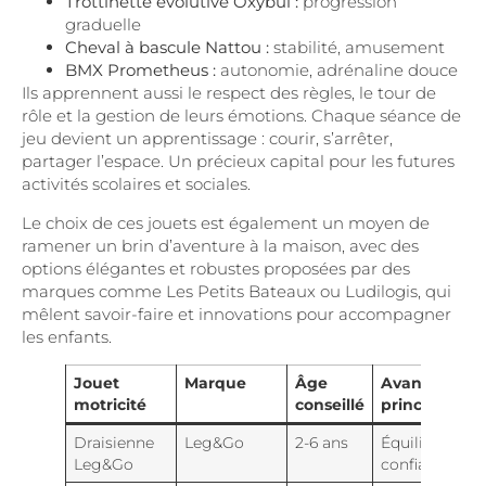
Trottinette évolutive Oxybul :
progression
graduelle
Cheval à bascule Nattou :
stabilité, amusement
BMX Prometheus :
autonomie, adrénaline douce
Ils apprennent aussi le respect des règles, le tour de
rôle et la gestion de leurs émotions. Chaque séance de
jeu devient un apprentissage : courir, s’arrêter,
partager l’espace. Un précieux capital pour les futures
activités scolaires et sociales.
Le choix de ces jouets est également un moyen de
ramener un brin d’aventure à la maison, avec des
options élégantes et robustes proposées par des
marques comme Les Petits Bateaux ou Ludilogis, qui
mêlent savoir-faire et innovations pour accompagner
les enfants.
Jouet
Marque
Âge
Avantage
motricité
conseillé
principal
Draisienne
Leg&Go
2-6 ans
Équilibre,
Leg&Go
confiance