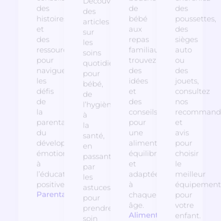
Découvrez
des
de
des
des
histoires
bébé
poussettes,
articles
et
aux
des
sur
des
repas
sièges
les
ressources
familiaux,
auto
soins
pour
trouvez
ou
quotidiens
naviguer
des
des
pour
les
idées
jouets,
bébé,
défis
et
consultez
de
de
des
nos
l’hygiène
la
conseils
recommanda
à
parentalité,
pour
et
la
du
une
avis
santé,
développement
alimentation
pour
en
émotionnel
équilibrée
choisir
passant
à
et
le
par
l’éducation
adaptée
meilleur
les
positive.
à
équipement
astuces
Parentalité
chaque
pour
pour
âge.
votre
prendre
Alimentation
enfant.
soin