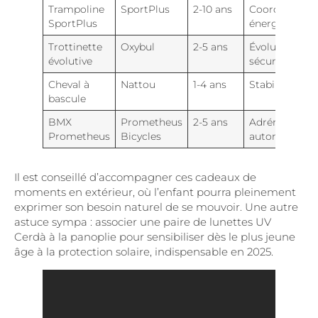
Trampoline
SportPlus
2-10 ans
Coordination,
SportPlus
énergie
Trottinette
Oxybul
2-5 ans
Évolution,
évolutive
sécurité
Cheval à
Nattou
1-4 ans
Stabilité, fun
bascule
BMX
Prometheus
2-5 ans
Adrénaline,
Prometheus
Bicycles
autonomie
Il est conseillé d’accompagner ces cadeaux de
moments en extérieur, où l’enfant pourra pleinement
exprimer son besoin naturel de se mouvoir. Une autre
astuce sympa : associer une paire de lunettes UV
Cerdà à la panoplie pour sensibiliser dès le plus jeune
âge à la protection solaire, indispensable en 2025.