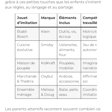
grâce à ces petites touches que les enfants s’initient
aux règles, au langage et au partage.
Jouet
Marque
Éléments
Compétences
d’imitation
inclus
travaillées
Établi
Klein
Outils, vis,
Motricité,
Bosch
écrous
logique
Cuisine
Smoby
Ustensiles,
Jeu de rôle,
évolutive
aliments,
autonomie
four
Maison de
KidKraft
Poupées,
Imagination,
poupée
mobilier
narration
Marchande
Oxybul
Ardoise,
Affirmation de
& Théâtre
accessoires
soi
Ensemble
Melissa
Balai, pelle,
Coordination,
ménage
& Doug
seau
imitation
Les parents attentifs racontent souvent combien ce