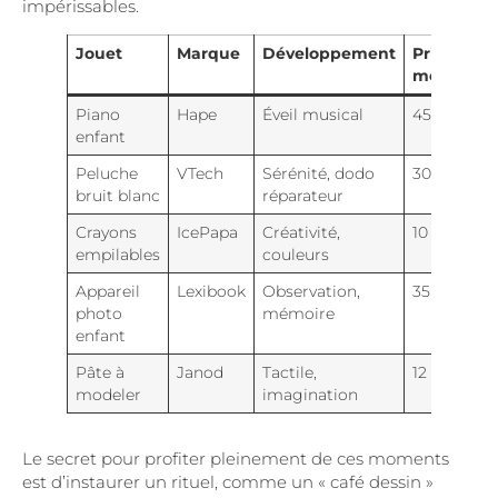
impérissables.
Jouet
Marque
Développement
Prix
moyen
Piano
Hape
Éveil musical
45 €
enfant
Peluche
VTech
Sérénité, dodo
30 €
bruit blanc
réparateur
Crayons
IcePapa
Créativité,
10 €
empilables
couleurs
Appareil
Lexibook
Observation,
35 €
photo
mémoire
enfant
Pâte à
Janod
Tactile,
12 €
modeler
imagination
Le secret pour profiter pleinement de ces moments
est d’instaurer un rituel, comme un « café dessin »