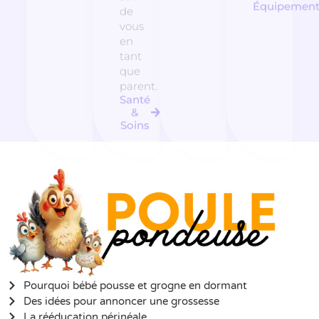
Équipemen
de
vous
en
tant
que
parent.
Santé
&
Soins
Pourquoi bébé pousse et grogne en dormant
Des idées pour annoncer une grossesse
La rééducation périnéale