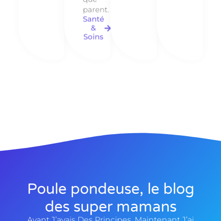
parent.
Santé
&
Soins
Poule pondeuse, le blog
des super mamans
Avant J’avais Des Principes, Maintenant J’ai