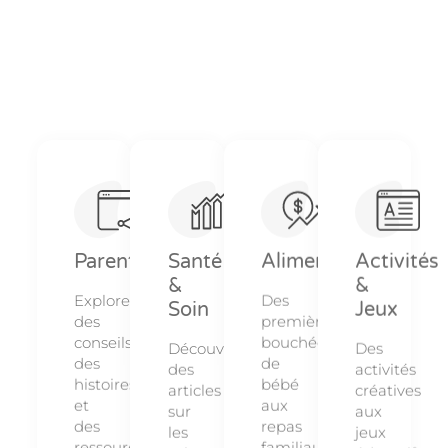
Parentalité
Santé
Alimentation
Activités
&
&
Explorez
Des
Soin
Jeux
des
premières
conseils,
bouchées
Découvrez
Des
des
de
des
activités
histoires
bébé
articles
créatives
et
aux
sur
aux
des
repas
les
jeux
ressources
familiaux,