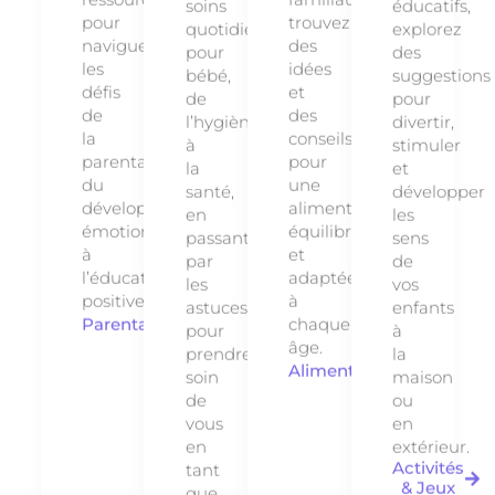
soins
éducatifs,
pour
trouvez
quotidiens
explorez
naviguer
des
pour
des
les
idées
bébé,
suggestions
défis
et
de
pour
de
des
l’hygiène
divertir,
la
conseils
à
stimuler
parentalité,
pour
la
et
du
une
santé,
développer
développement
alimentation
en
les
émotionnel
équilibrée
passant
sens
à
et
par
de
l’éducation
adaptée
les
vos
positive.
à
astuces
enfants
Parentalité
chaque
pour
à
âge.
prendre
la
Alimentation
soin
maison
de
ou
vous
en
en
extérieur.
Activités
tant
& Jeux
que