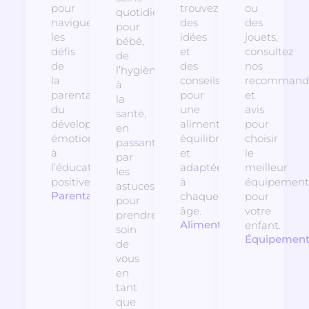
pour
trouvez
ou
quotidiens
naviguer
des
des
pour
les
idées
jouets,
bébé,
défis
et
consultez
de
de
des
nos
l’hygiène
la
conseils
recommanda
à
parentalité,
pour
et
la
du
une
avis
santé,
développement
alimentation
pour
en
émotionnel
équilibrée
choisir
passant
à
et
le
par
l’éducation
adaptée
meilleur
les
positive.
à
équipement
astuces
Parentalité
chaque
pour
pour
âge.
votre
prendre
Alimentation
enfant.
soin
Équipemen
de
vous
en
tant
que