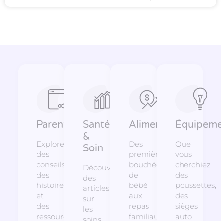
Parentalité
Santé
Alimentation
Équipeme
&
Explorez
Des
Que
Soin
des
premières
vous
conseils,
bouchées
cherchiez
Découvrez
des
de
des
des
histoires
bébé
poussettes,
articles
et
aux
des
sur
des
repas
sièges
les
ressources
familiaux,
auto
soins