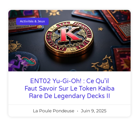
Activités & Jeux
ENT02 Yu-Gi-Oh! : Ce Qu’il
Faut Savoir Sur Le Token Kaiba
Rare De Legendary Decks II
La Poule Pondeuse
Juin 9, 2025