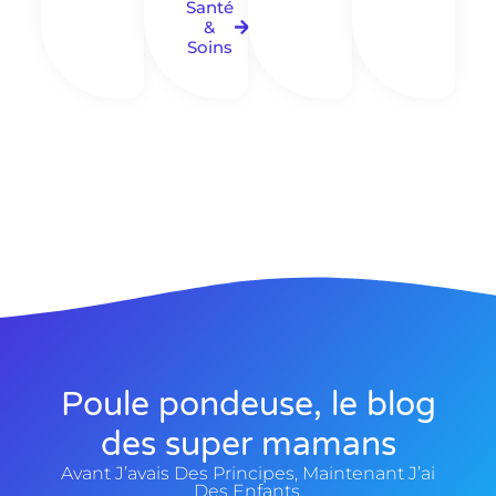
Santé
&
Soins
Poule pondeuse, le blog
des super mamans
Avant J’avais Des Principes, Maintenant J’ai
Des Enfants.