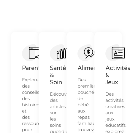
Parentalité
Santé
Alimentation
Activités
&
&
Explorez
Des
Soin
Jeux
des
premières
conseils,
bouchées
Découvrez
Des
des
de
des
activités
histoires
bébé
articles
créatives
et
aux
sur
aux
des
repas
les
jeux
ressources
familiaux,
soins
éducatifs,
pour
trouvez
quotidiens
explorez