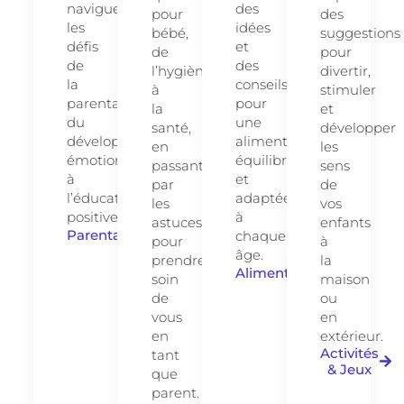
naviguer
des
pour
des
les
idées
bébé,
suggestions
défis
et
de
pour
de
des
l’hygiène
divertir,
la
conseils
à
stimuler
parentalité,
pour
la
et
du
une
santé,
développer
développement
alimentation
en
les
émotionnel
équilibrée
passant
sens
à
et
par
de
l’éducation
adaptée
les
vos
positive.
à
astuces
enfants
Parentalité
chaque
pour
à
âge.
prendre
la
Alimentation
soin
maison
de
ou
vous
en
en
extérieur.
Activités
tant
& Jeux
que
parent.