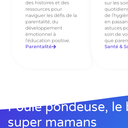
des histoires et des
sur les soi
ressources pour
quotidien
naviguer les défis de la
de l’hygièn
parentalité, du
en passant
développement
astuces p
émotionnel à
soin de vo
l’éducation positive.
que paren
Parentalité
Santé & S
Poule pondeuse, le 
super mamans