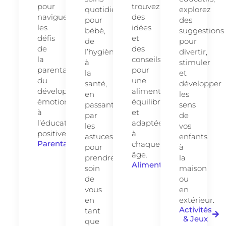
pour
trouvez
quotidiens
explorez
naviguer
des
pour
des
les
idées
bébé,
suggestions
défis
et
de
pour
de
des
l’hygiène
divertir,
la
conseils
à
stimuler
parentalité,
pour
la
et
du
une
santé,
développer
développement
alimentation
en
les
émotionnel
équilibrée
passant
sens
à
et
par
de
l’éducation
adaptée
les
vos
positive.
à
astuces
enfants
Parentalité
chaque
pour
à
âge.
prendre
la
Alimentation
soin
maison
de
ou
vous
en
en
extérieur.
Activités
tant
& Jeux
que