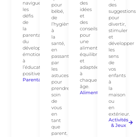
naviguer
des
pour
des
les
idées
bébé,
suggestions
défis
et
de
pour
de
des
l’hygiène
divertir,
la
conseils
à
stimuler
parentalité,
pour
la
et
du
une
santé,
développer
développement
alimentation
en
les
émotionnel
équilibrée
passant
sens
à
et
par
de
l’éducation
adaptée
les
vos
positive.
à
astuces
enfants
Parentalité
chaque
pour
à
âge.
prendre
la
Alimentation
soin
maison
de
ou
vous
en
en
extérieur.
Activités
tant
& Jeux
que
parent.