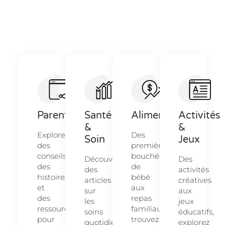
Parentalité
Santé
Alimentation
Activités
&
&
Explorez
Des
Soin
Jeux
des
premières
conseils,
bouchées
Découvrez
Des
des
de
des
activités
histoires
bébé
articles
créatives
et
aux
sur
aux
des
repas
les
jeux
ressources
familiaux,
soins
éducatifs,
pour
trouvez
quotidiens
explorez