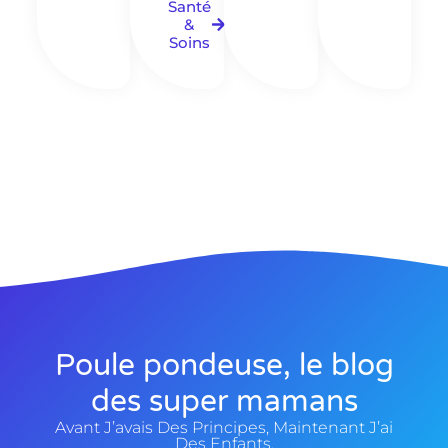
Santé
&
Soins
Poule pondeuse, le blog
des super mamans
Avant J’avais Des Principes, Maintenant J’ai
Des Enfants.