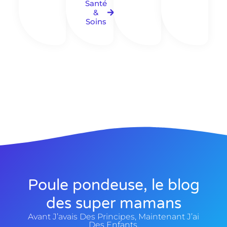
Santé
&
Soins
Poule pondeuse, le blog
des super mamans
Avant J’avais Des Principes, Maintenant J’ai
Des Enfants.