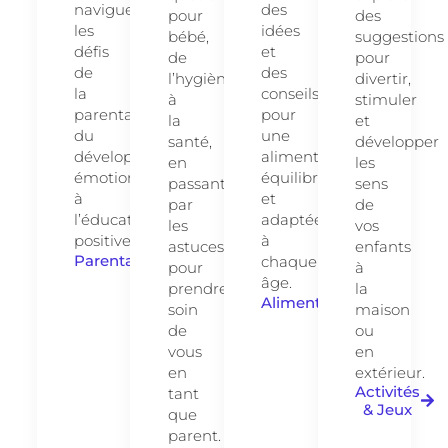
naviguer
des
pour
des
les
idées
bébé,
suggestions
défis
et
de
pour
de
des
l’hygiène
divertir,
la
conseils
à
stimuler
parentalité,
pour
la
et
du
une
santé,
développer
développement
alimentation
en
les
émotionnel
équilibrée
passant
sens
à
et
par
de
l’éducation
adaptée
les
vos
positive.
à
astuces
enfants
Parentalité
chaque
pour
à
âge.
prendre
la
Alimentation
soin
maison
de
ou
vous
en
en
extérieur.
Activités
tant
& Jeux
que
parent.