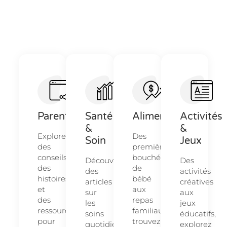
Parentalité
Santé
Alimentation
Activités
&
&
Explorez
Des
Soin
Jeux
des
premières
conseils,
bouchées
Découvrez
Des
des
de
des
activités
histoires
bébé
articles
créatives
et
aux
sur
aux
des
repas
les
jeux
ressources
familiaux,
soins
éducatifs,
pour
trouvez
quotidiens
explorez