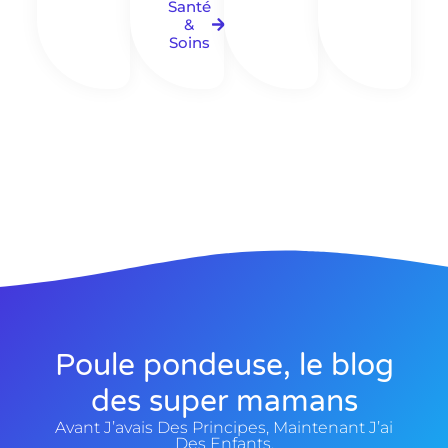
Santé
&
Soins
Poule pondeuse, le blog
des super mamans
Avant J’avais Des Principes, Maintenant J’ai
Des Enfants.