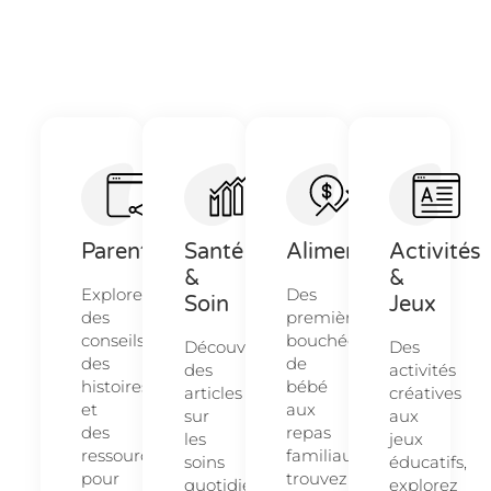
Parentalité
Santé
Alimentation
Activités
&
&
Explorez
Des
Soin
Jeux
des
premières
conseils,
bouchées
Découvrez
Des
des
de
des
activités
histoires
bébé
articles
créatives
et
aux
sur
aux
des
repas
les
jeux
ressources
familiaux,
soins
éducatifs,
pour
trouvez
quotidiens
explorez