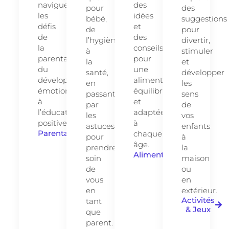
naviguer
des
pour
des
les
idées
bébé,
suggestions
défis
et
de
pour
de
des
l’hygiène
divertir,
la
conseils
à
stimuler
parentalité,
pour
la
et
du
une
santé,
développer
développement
alimentation
en
les
émotionnel
équilibrée
passant
sens
à
et
par
de
l’éducation
adaptée
les
vos
positive.
à
astuces
enfants
Parentalité
chaque
pour
à
âge.
prendre
la
Alimentation
soin
maison
de
ou
vous
en
en
extérieur.
Activités
tant
& Jeux
que
parent.