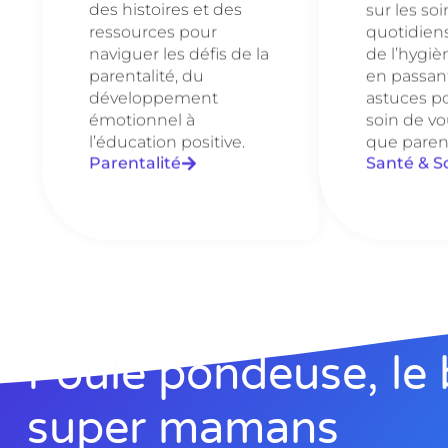
des histoires et des
sur les soi
ressources pour
quotidien
naviguer les défis de la
de l’hygièn
parentalité, du
en passant
développement
astuces p
émotionnel à
soin de vo
l’éducation positive.
que paren
Parentalité
Santé & S
Poule pondeuse, le 
super mamans