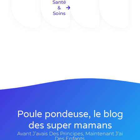
Santé
&
Soins
Poule pondeuse, le blog
des super mamans
Avant J’avais Des Principes, Maintenant J’ai
Des Enfants.