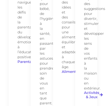
naviguer
des
pour
des
les
idées
bébé,
suggestions
défis
et
de
pour
de
des
l’hygiène
divertir,
la
conseils
à
stimuler
parentalité,
pour
la
et
du
une
santé,
développer
développement
alimentation
en
les
émotionnel
équilibrée
passant
sens
à
et
par
de
l’éducation
adaptée
les
vos
positive.
à
astuces
enfants
Parentalité
chaque
pour
à
âge.
prendre
la
Alimentation
soin
maison
de
ou
vous
en
en
extérieur.
Activités
tant
& Jeux
que
parent.