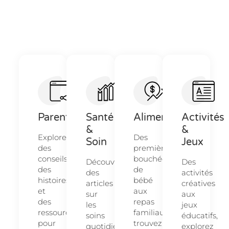
Parentalité
Santé
Alimentation
Activités
&
&
Explorez
Des
Soin
Jeux
des
premières
conseils,
bouchées
Découvrez
Des
des
de
des
activités
histoires
bébé
articles
créatives
et
aux
sur
aux
des
repas
les
jeux
ressources
familiaux,
soins
éducatifs,
pour
trouvez
quotidiens
explorez