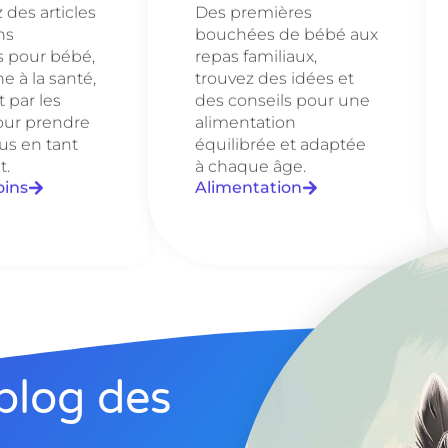
des articles
Des premières
ns
bouchées de bébé aux
s pour bébé,
repas familiaux,
e à la santé,
trouvez des idées et
 par les
des conseils pour une
our prendre
alimentation
us en tant
équilibrée et adaptée
t.
à chaque âge.
oins
Alimentation
blog des