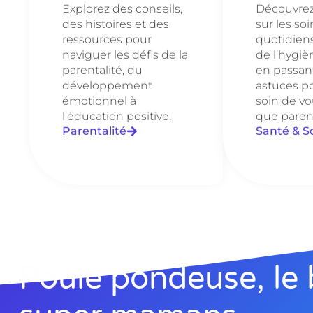
Explorez des conseils,
Découvrez 
des histoires et des
sur les soi
ressources pour
quotidien
naviguer les défis de la
de l’hygièn
parentalité, du
en passant
développement
astuces p
émotionnel à
soin de vo
l’éducation positive.
que paren
Parentalité
Santé & S
Poule pondeuse, le 