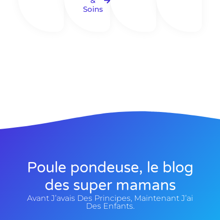
&
Soins
Poule pondeuse, le blog
des super mamans
Avant J’avais Des Principes, Maintenant J’ai
Des Enfants.