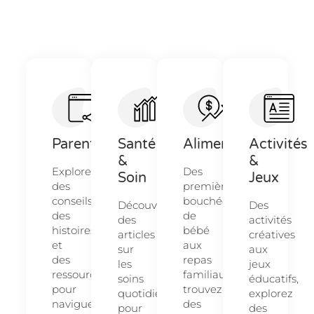
Parentalité
Santé
Alimentation
Activités
&
&
Explorez
Des
Soin
Jeux
des
premières
conseils,
bouchées
Découvrez
Des
des
de
des
activités
histoires
bébé
articles
créatives
et
aux
sur
aux
des
repas
les
jeux
ressources
familiaux,
soins
éducatifs,
pour
trouvez
quotidiens
explorez
naviguer
des
pour
des