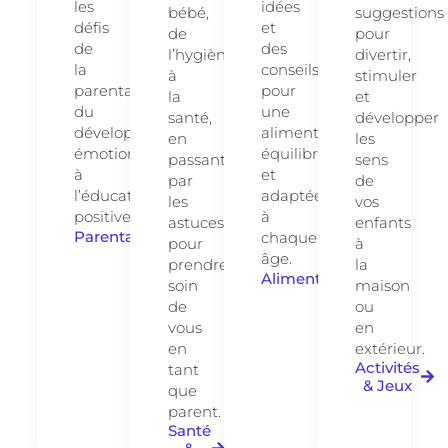
les
idées
bébé,
suggestions
défis
et
de
pour
de
des
l’hygiène
divertir,
la
conseils
à
stimuler
parentalité,
pour
la
et
du
une
santé,
développer
développement
alimentation
en
les
émotionnel
équilibrée
passant
sens
à
et
par
de
l’éducation
adaptée
les
vos
positive.
à
astuces
enfants
Parentalité
chaque
pour
à
âge.
prendre
la
Alimentation
soin
maison
de
ou
vous
en
en
extérieur.
Activités
tant
& Jeux
que
parent.
Santé