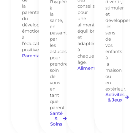
l’hygiène
divertir,
la
conseils
à
stimuler
parentalité,
pour
la
et
du
une
santé,
développer
développement
alimentation
en
les
émotionnel
équilibrée
passant
sens
à
et
par
de
l’éducation
adaptée
les
vos
positive.
à
astuces
enfants
Parentalité
chaque
pour
à
âge.
prendre
la
Alimentation
soin
maison
de
ou
vous
en
en
extérieur.
Activités
tant
& Jeux
que
parent.
Santé
&
Soins