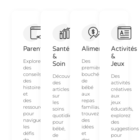
Parentalité
Santé
Alimentation
Activités
&
&
Explorez
Des
Soin
Jeux
des
premières
conseils,
bouchées
Découvrez
Des
des
de
des
activités
histoires
bébé
articles
créatives
et
aux
sur
aux
des
repas
les
jeux
ressources
familiaux,
soins
éducatifs,
pour
trouvez
quotidiens
explorez
naviguer
des
pour
des
les
idées
bébé,
suggestions
défis
et
de
pour
de
des