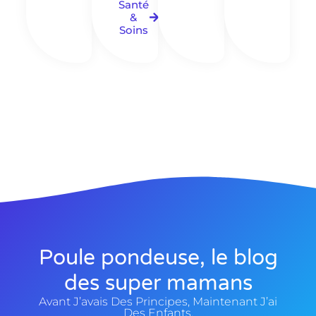
Santé
&
Soins
Poule pondeuse, le blog
des super mamans
Avant J’avais Des Principes, Maintenant J’ai
Des Enfants.