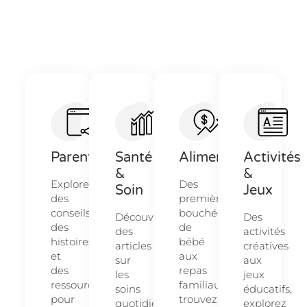
Parentalité
Santé
Alimentation
Activités
&
&
Explorez
Des
Soin
Jeux
des
premières
conseils,
bouchées
Découvrez
Des
des
de
des
activités
histoires
bébé
articles
créatives
et
aux
sur
aux
des
repas
les
jeux
ressources
familiaux,
soins
éducatifs,
pour
trouvez
quotidiens
explorez