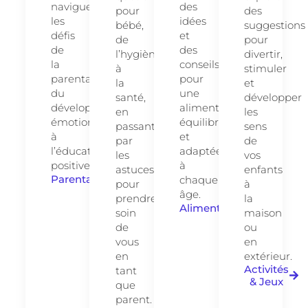
naviguer
des
pour
des
les
idées
bébé,
suggestions
défis
et
de
pour
de
des
l’hygiène
divertir,
la
conseils
à
stimuler
parentalité,
pour
la
et
du
une
santé,
développer
développement
alimentation
en
les
émotionnel
équilibrée
passant
sens
à
et
par
de
l’éducation
adaptée
les
vos
positive.
à
astuces
enfants
Parentalité
chaque
pour
à
âge.
prendre
la
Alimentation
soin
maison
de
ou
vous
en
en
extérieur.
Activités
tant
& Jeux
que
parent.