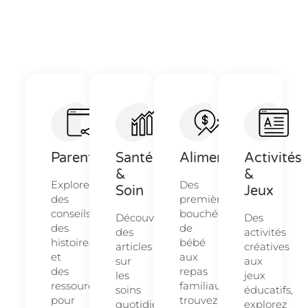
Parentalité
Santé
Alimentation
Activités
&
&
Explorez
Des
Soin
Jeux
des
premières
conseils,
bouchées
Découvrez
Des
des
de
des
activités
histoires
bébé
articles
créatives
et
aux
sur
aux
des
repas
les
jeux
ressources
familiaux,
soins
éducatifs,
pour
trouvez
quotidiens
explorez