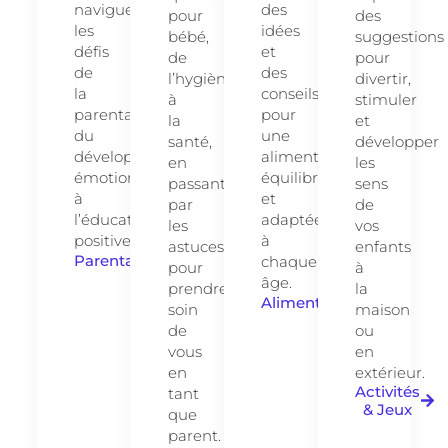
naviguer
des
pour
des
les
idées
bébé,
suggestions
défis
et
de
pour
de
des
l’hygiène
divertir,
la
conseils
à
stimuler
parentalité,
pour
la
et
du
une
santé,
développer
développement
alimentation
en
les
émotionnel
équilibrée
passant
sens
à
et
par
de
l’éducation
adaptée
les
vos
positive.
à
astuces
enfants
Parentalité
chaque
pour
à
âge.
prendre
la
Alimentation
soin
maison
de
ou
vous
en
en
extérieur.
Activités
tant
& Jeux
que
parent.