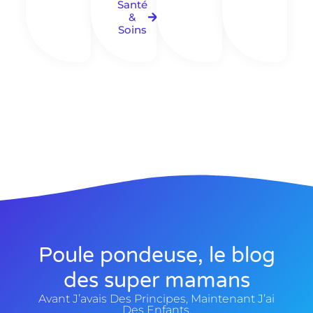
Santé
&
Soins
Poule pondeuse, le blog
des super mamans
Avant J’avais Des Principes, Maintenant J’ai
Des Enfants.