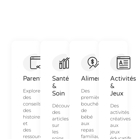
Parentalité
Santé
Alimentation
Activités
&
&
Explorez
Des
Soin
Jeux
des
premières
conseils,
bouchées
Découvrez
Des
des
de
des
activités
histoires
bébé
articles
créatives
et
aux
sur
aux
des
repas
les
jeux
ressources
familiaux,
soins
éducatifs,