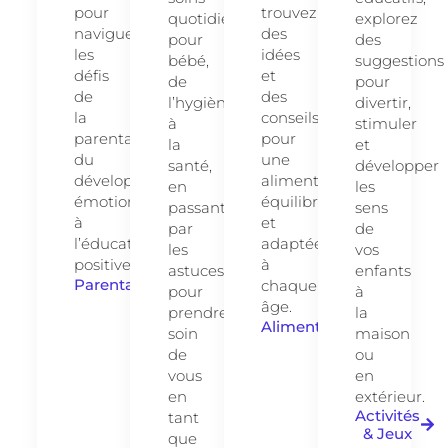
pour
trouvez
quotidiens
explorez
naviguer
des
pour
des
les
idées
bébé,
suggestions
défis
et
de
pour
de
des
l’hygiène
divertir,
la
conseils
à
stimuler
parentalité,
pour
la
et
du
une
santé,
développer
développement
alimentation
en
les
émotionnel
équilibrée
passant
sens
à
et
par
de
l’éducation
adaptée
les
vos
positive.
à
astuces
enfants
Parentalité
chaque
pour
à
âge.
prendre
la
Alimentation
soin
maison
de
ou
vous
en
en
extérieur.
Activités
tant
& Jeux
que